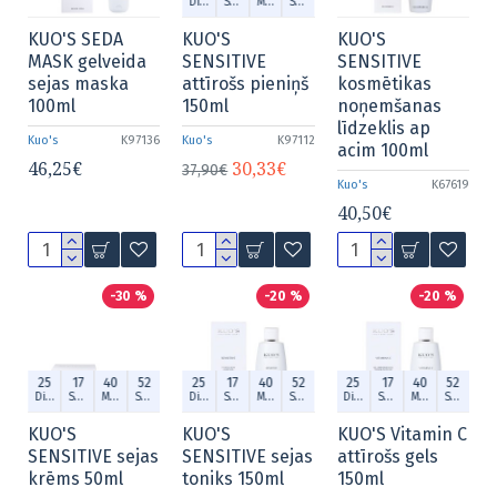
Dien.
Stund.
Min.
Sek.
KUO'S SEDA
KUO'S
KUO'S
MASK gelveida
SENSITIVE
SENSITIVE
sejas maska
attīrošs pieniņš
kosmētikas
100ml
150ml
noņemšanas
līdzeklis ap
Kuo's
K97136
Kuo's
K97112
acim 100ml
46,25€
30,33€
37,90€
Kuo's
K67619
40,50€
-30 %
-20 %
-20 %
25
17
40
52
25
17
40
52
25
17
40
52
Dien.
Stund.
Min.
Sek.
Dien.
Stund.
Min.
Sek.
Dien.
Stund.
Min.
Sek.
KUO'S
KUO'S
KUO'S Vitamin C
SENSITIVE sejas
SENSITIVE sejas
attīrošs gels
krēms 50ml
toniks 150ml
150ml