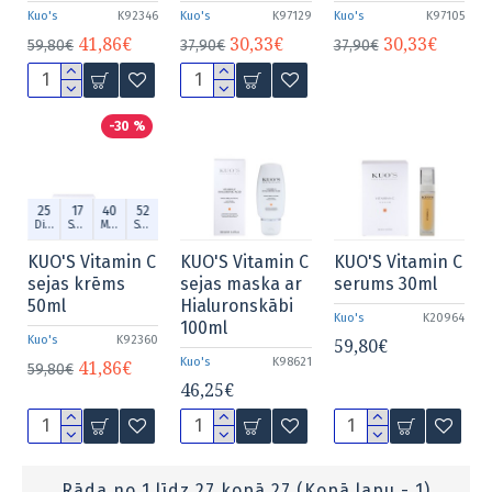
Kuo's
K92346
Kuo's
K97129
Kuo's
K97105
41,86€
30,33€
30,33€
59,80€
37,90€
37,90€
-30 %
25
17
40
52
Dien.
Stund.
Min.
Sek.
KUO'S Vitamin C
KUO'S Vitamin C
KUO'S Vitamin C
sejas krēms
sejas maska ar
serums 30ml
50ml
Hialuronskābi
Kuo's
K20964
100ml
Kuo's
K92360
59,80€
Kuo's
K98621
41,86€
59,80€
46,25€
Rāda no 1 līdz 27 kopā 27 (Kopā lapu - 1)