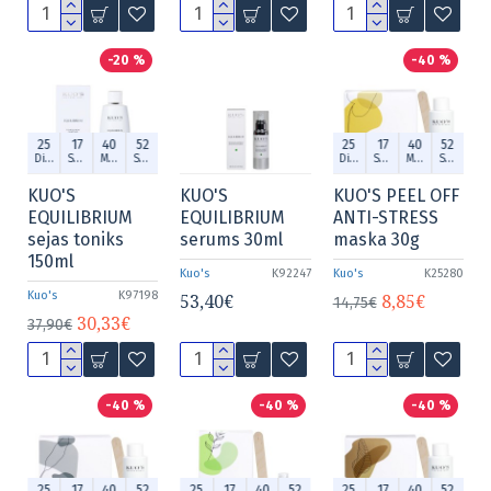
-20 %
-40 %
25
17
40
52
25
17
40
52
Dien.
Stund.
Min.
Sek.
Dien.
Stund.
Min.
Sek.
KUO'S
KUO'S
KUO'S PEEL OFF
EQUILIBRIUM
EQUILIBRIUM
ANTI-STRESS
sejas toniks
serums 30ml
maska 30g
150ml
Kuo's
K92247
Kuo's
K25280
Kuo's
K97198
53,40€
8,85€
14,75€
30,33€
37,90€
-40 %
-40 %
-40 %
25
17
40
52
25
17
40
52
25
17
40
52