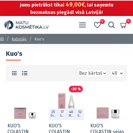
49,00€
Jums pietrūkst tikai
, lai saņemtu
bezmaksas piegādi visā Latvijā!
0
0
Ražotājs
Kuo's
Kuo's
-30 %
25
17
40
52
Dien.
Stund.
Min.
Sek.
KUO'S
KUO'S
KUO'S
COLASTIN
COLASTIN
COLASTIN sejas