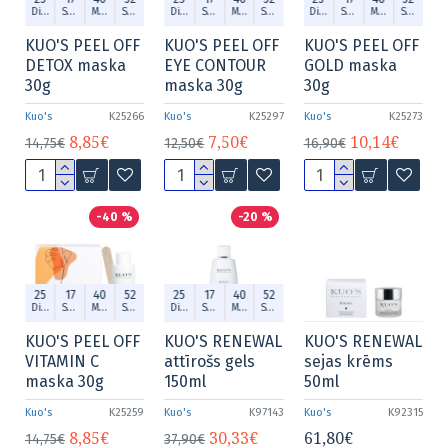
Dien.
Stund.
Min.
Sek.
Dien.
Stund.
Min.
Sek.
Dien.
Stund.
Min.
Sek.
KUO'S PEEL OFF
KUO'S PEEL OFF
KUO'S PEEL OFF
DETOX maska
EYE CONTOUR
GOLD maska
30g
maska 30g
30g
Kuo's
K25266
Kuo's
K25297
Kuo's
K25273
8,85€
7,50€
10,14€
14,75€
12,50€
16,90€
-40 %
-20 %
25
17
40
52
25
17
40
52
Dien.
Stund.
Min.
Sek.
Dien.
Stund.
Min.
Sek.
KUO'S PEEL OFF
KUO'S RENEWAL
KUO'S RENEWAL
VITAMIN C
attīrošs gels
sejas krēms
maska 30g
150ml
50ml
Kuo's
K25259
Kuo's
K97143
Kuo's
K92315
8,85€
30,33€
61,80€
14,75€
37,90€