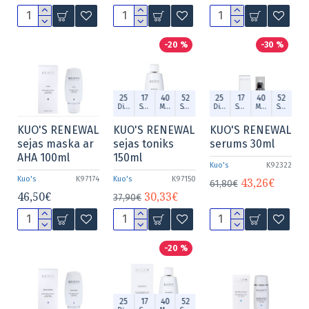
-20 %
-30 %
25
17
40
52
25
17
40
52
Dien.
Stund.
Min.
Sek.
Dien.
Stund.
Min.
Sek.
KUO'S RENEWAL
KUO'S RENEWAL
KUO'S RENEWAL
sejas maska ar
sejas toniks
serums 30ml
AHA 100ml
150ml
Kuo's
K92322
Kuo's
K97174
Kuo's
K97150
43,26€
61,80€
46,50€
30,33€
37,90€
-20 %
25
17
40
52