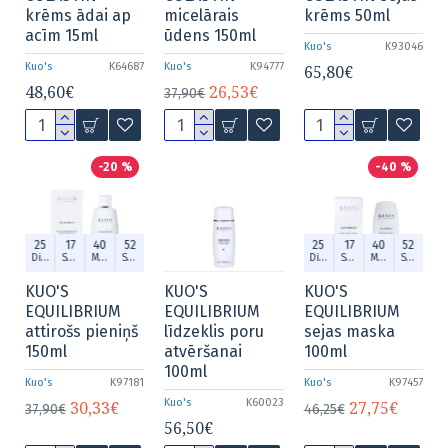
krēms ādai ap
micelārais
krēms 50ml
acīm 15ml
ūdens 150ml
Kuo's
K93046
Kuo's
K64687
Kuo's
K94777
65,80€
48,60€
26,53€
37,90€
-20 %
-40 %
25
17
40
52
25
17
40
52
Dien.
Stund.
Min.
Sek.
Dien.
Stund.
Min.
Sek.
KUO'S
KUO'S
KUO'S
EQUILIBRIUM
EQUILIBRIUM
EQUILIBRIUM
attirošs pieniņš
līdzeklis poru
sejas maska
150ml
atvēršanai
100ml
100ml
Kuo's
K97181
Kuo's
K97457
Kuo's
K60023
30,33€
27,75€
37,90€
46,25€
56,50€