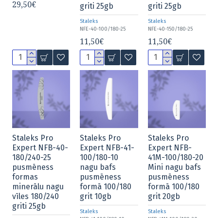
29,50€
griti 25gb
griti 25gb
Staleks
Staleks
NFE-40-100/180-25
NFE-40-150/180-25
11,50€
11,50€
Staleks Pro
Staleks Pro
Staleks Pro
Expert NFB-40-
Expert NFB-41-
Expert NFB-
180/240-25
100/180-10
41M-100/180-20
pusmēness
nagu bafs
Mini nagu bafs
formas
pusmēness
pusmēness
minerālu nagu
formā 100/180
formā 100/180
vīles 180/240
grit 10gb
grit 20gb
griti 25gb
Staleks
Staleks