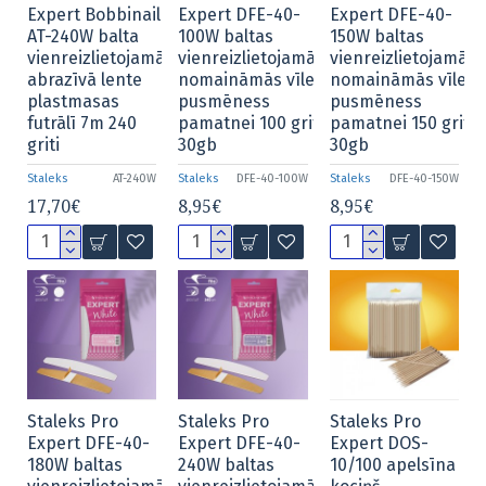
Expert Bobbinail
Expert DFE-40-
Expert DFE-40-
AT-240W balta
100W baltas
150W baltas
vienreizlietojamā
vienreizlietojamās
vienreizlietojamās
abrazīvā lente
nomaināmās vīles
nomaināmās vīles
plastmasas
pusmēness
pusmēness
futrālī 7m 240
pamatnei 100 grit
pamatnei 150 grit
griti
30gb
30gb
Staleks
AT-240W
Staleks
DFE-40-100W
Staleks
DFE-40-150W
17,70€
8,95€
8,95€
Staleks Pro
Staleks Pro
Staleks Pro
Expert DFE-40-
Expert DFE-40-
Expert DOS-
180W baltas
240W baltas
10/100 apelsīna