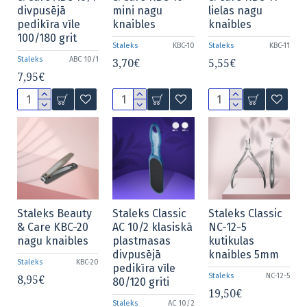
divpusējā
mini nagu
lielas nagu
pedikīra vīle
knaibles
knaibles
100/180 grit
Staleks
KBC-10
Staleks
KBC-11
Staleks
ABC 10/1
3,70€
5,55€
7,95€
Staleks Beauty
Staleks Classic
Staleks Classic
& Care KBC-20
AC 10/2 klasiskā
NC-12-5
nagu knaibles
plastmasas
kutikulas
divpusējā
knaibles 5mm
Staleks
KBC-20
pedikīra vīle
Staleks
NC-12-5
8,95€
80/120 griti
19,50€
Staleks
AC 10/2