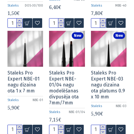
Staleks
DOS-30/100
Staleks
MBE-40
6,40€
1,50€
7,80€
New
New
Staleks Pro
Staleks Pro
Staleks Pro
Expert NBE-01
Expert NBE-
Expert NBE-03
nagu dizaina
01/04 nagu
nagu dizaina
ota 1 x 7 mm
modelēšanas
ota platums 0.9
divpusēja ota
x 10 mm
Staleks
NBE-01
7mm/7mm
Staleks
NBE-03
5,90€
Staleks
NBE-01/04
5,90€
7,15€