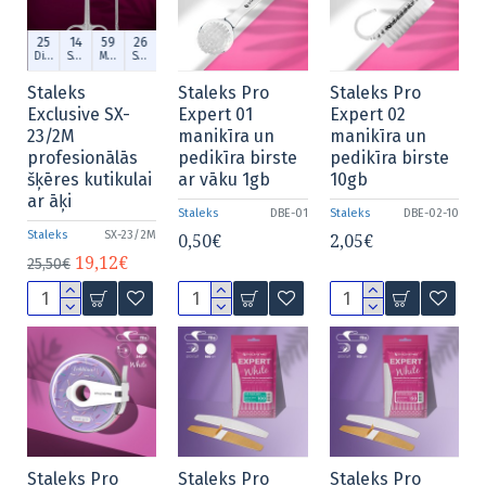
25
14
59
25
Dien.
Stund.
Min.
Sek.
Staleks
Staleks Pro
Staleks Pro
Exclusive SX-
Expert 01
Expert 02
23/2M
manikīra un
manikīra un
profesionālās
pedikīra birste
pedikīra birste
šķēres kutikulai
ar vāku 1gb
10gb
ar āķi
Staleks
DBE-01
Staleks
DBE-02-10
Staleks
SX-23/2M
0,50€
2,05€
19,12€
25,50€
Staleks Pro
Staleks Pro
Staleks Pro