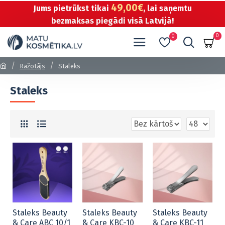
49,00€
Jums pietrūkst tikai
, lai saņemtu
bezmaksas piegādi visā Latvijā!
0
0
Ražotājs
Staleks
Staleks
Staleks Beauty
Staleks Beauty
Staleks Beauty
& Care ABC 10/1
& Care KBC-10
& Care KBC-11