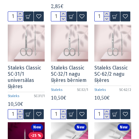
2,85€
Staleks Classic
Staleks Classic
Staleks Classic
SC-31/1
SC-32/1 nagu
SC-62/2 nagu
universālas
šķēres bērniem
šķēres
šķēres
Staleks
SC-32/1
Staleks
SC-62/2
Staleks
SC-31/1
10,50€
10,50€
10,50€
New
New
New
-25 %