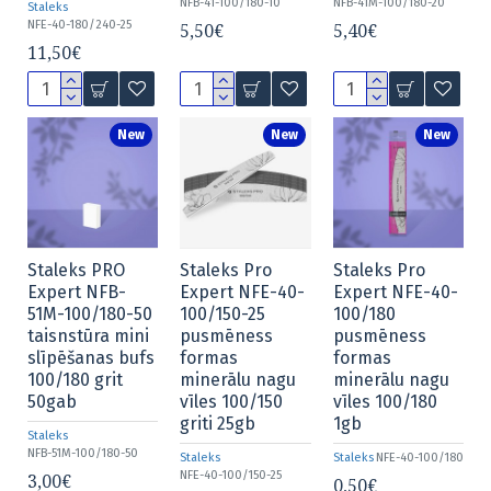
NFB-41-100/180-10
NFB-41M-100/180-20
Staleks
NFE-40-180/240-25
5,50€
5,40€
11,50€
New
New
New
Staleks PRO
Staleks Pro
Staleks Pro
Expert NFB-
Expert NFE-40-
Expert NFE-40-
51M-100/180-50
100/150-25
100/180
taisnstūra mini
pusmēness
pusmēness
slīpēšanas bufs
formas
formas
100/180 grit
minerālu nagu
minerālu nagu
50gab
vīles 100/150
vīles 100/180
griti 25gb
1gb
Staleks
NFB-51M-100/180-50
Staleks
Staleks
NFE-40-100/180
NFE-40-100/150-25
3,00€
0,50€