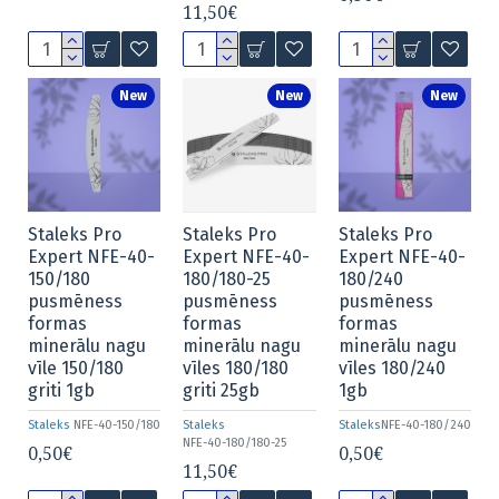
11,50€
New
New
New
Staleks Pro
Staleks Pro
Staleks Pro
Expert NFE-40-
Expert NFE-40-
Expert NFE-40-
150/180
180/180-25
180/240
pusmēness
pusmēness
pusmēness
formas
formas
formas
minerālu nagu
minerālu nagu
minerālu nagu
vīle 150/180
vīles 180/180
vīles 180/240
griti 1gb
griti 25gb
1gb
Staleks
NFE-40-150/180
Staleks
Staleks
NFE-40-180/240
NFE-40-180/180-25
0,50€
0,50€
11,50€