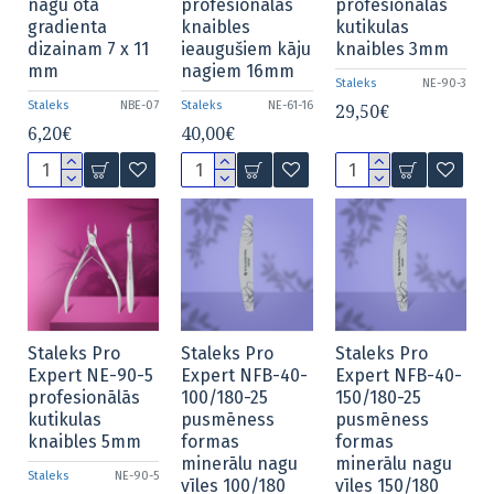
nagu ota
profesionālās
profesionālās
gradienta
knaibles
kutikulas
dizainam 7 x 11
ieaugušiem kāju
knaibles 3mm
mm
nagiem 16mm
Staleks
NE-90-3
Staleks
NBE-07
Staleks
NE-61-16
29,50€
6,20€
40,00€
Staleks Pro
Staleks Pro
Staleks Pro
Expert NE-90-5
Expert NFB-40-
Expert NFB-40-
profesionālās
100/180-25
150/180-25
kutikulas
pusmēness
pusmēness
knaibles 5mm
formas
formas
minerālu nagu
minerālu nagu
Staleks
NE-90-5
vīles 100/180
vīles 150/180