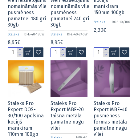
vienreizlietojamās
vienreizlietojamās
kociņš
nomaināmās vīles
nomaināmās vīles
manikīram
pusmēness
pusmēness
150mm 100gb
pamatnei 180 grit
pamatnei 240 grit
Staleks
DOS-10/100
30gb
30gb
2,30€
Staleks
DFE-40-180W
Staleks
DFE-40-240W
8,95€
8,95€
Staleks Pro
Staleks Pro
Staleks Pro
Expert DOS-
Expert MBE-20
Expert MBE-40
30/100 apelsīna
taisna metāla
pusmēness
kociņš
pamatne nagu
formas metāla
manikīram
vīlei
pamatne nagu
110mm 100gb
vīlei
Staleks
MBE-20