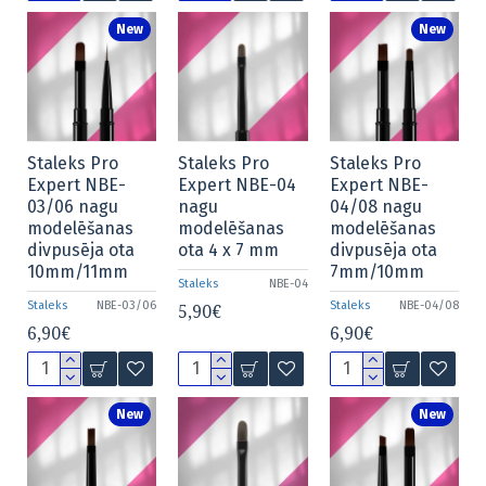
New
New
Staleks Pro
Staleks Pro
Staleks Pro
Expert NBE-
Expert NBE-04
Expert NBE-
03/06 nagu
nagu
04/08 nagu
modelēšanas
modelēšanas
modelēšanas
divpusēja ota
ota 4 x 7 mm
divpusēja ota
10mm/11mm
7mm/10mm
Staleks
NBE-04
Staleks
NBE-03/06
Staleks
NBE-04/08
5,90€
6,90€
6,90€
New
New