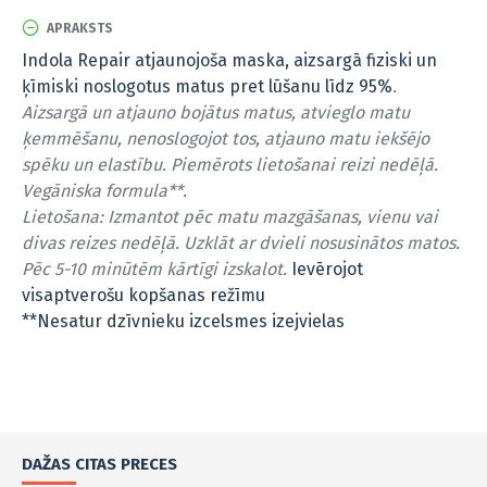
APRAKSTS
Indola Repair atjaunojoša maska, aizsargā fiziski un
ķīmiski noslogotus matus pret lūšanu līdz 95%
.
Aizsargā un atjauno bojātus matus, atvieglo matu
ķemmēšanu, nenoslogojot tos, atjauno matu iekšējo
spēku un elastību. Piemērots lietošanai reizi nedēļā.
Vegāniska formula**.
Lietošana: Izmantot pēc matu mazgāšanas, vienu vai
divas reizes nedēļā. Uzklāt ar dvieli nosusinātos matos.
Pēc 5-10 minūtēm kārtīgi izskalot.
Ievērojot
visaptverošu kopšanas režīmu
**Nesatur dzīvnieku izcelsmes izejvielas
DAŽAS CITAS PRECES