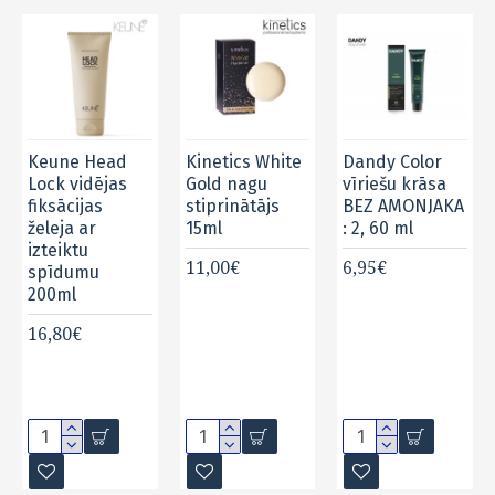
Keune Head
Kinetics White
Dandy Color
Lock vidējas
Gold nagu
vīriešu krāsa
fiksācijas
stiprinātājs
BEZ AMONJAKA
želeja ar
15ml
: 2, 60 ml
izteiktu
11,00€
6,95€
spīdumu
200ml
16,80€