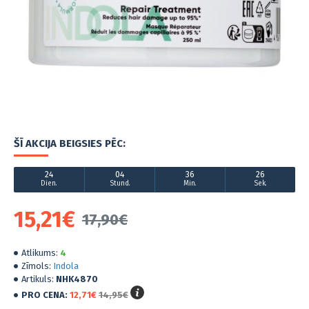
ŠĪ AKCIJA BEIGSIES PĒC:
24
04
36
26
Dien.
Stund.
Min.
Sek.
15,21€
17,90€
Atlikums:
4
Zīmols:
Indola
Artikuls:
NHK4870
PRO CENA:
12,71€
14,95€