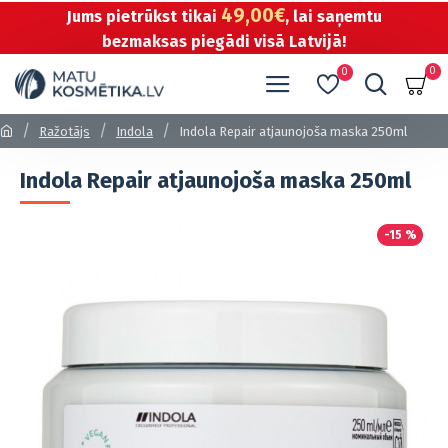
49,00€
Jums pietrūkst tikai
, lai saņemtu
bezmaksas piegādi visā Latvijā!
0
0
Ražotājs
Indola
Indola Repair atjaunojoša maska 250ml
Indola Repair atjaunojoša maska 250ml
-15 %