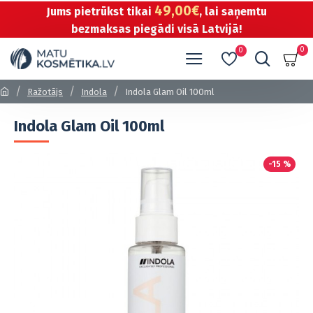
49,00€
Jums pietrūkst tikai
, lai saņemtu
bezmaksas piegādi visā Latvijā!
0
0
Ražotājs
Indola
Indola Glam Oil 100ml
Indola Glam Oil 100ml
-15 %