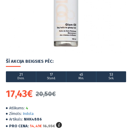
ŠĪ AKCIJA BEIGSIES PĒC:
21
17
45
53
Dien.
Stund.
Min.
Sek.
17,43€
20,50€
Atlikums:
4
Zīmols:
Indola
Artikuls:
NHK4886
PRO CENA:
14,41€
16,95€