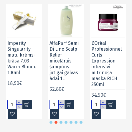
Imperity
AlfaParf Semi
L'Oréal
E PALE
Singularity
Di Lino Scalp
Professionnel
,
matu krēms-
Relief
Curls
 matu
krāsa 7.03
micelārais
Expression
Warm Blonde
šampūns
intensīvi
100ml
jutīgai galvas
mitrinoša
ādai 1L
maska RICH
18,90€
250ml
52,80€
34,50€