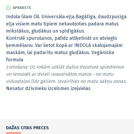
APRAKSTS
Indola Glam Oil. Universāla eļļa.Bagātīga, daudzpusīga
eļļa visiem matu tipiem nekavējoties padara matus
mīkstākus, gludākus un spīdīgākus.
Kontrolē spurošanos, palīdz atšķetināt un atvieglo
ķemmēšanu. Var lietot kopā ar INDOLA skalojamajām
maskām, lai padarītu matus gludākus. Vegāniska
formula
Lietošana: Uz rokām uzklāt dažus dozatora spiedienus
un iemasēt ar dvieli nosusinātos matos - no matu
vidusdaļas līdz galiem. Izvairīties no matu sakņu zonas.
Nesatur dzīvnieku izcelsmes izejvielas
DAŽAS CITAS PRECES