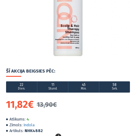
ŠĪ AKCIJA BEIGSIES PĒC:
22
11
45
58
Dien.
Stund.
Min.
Sek.
11,82€
13,90€
Atlikums:
4
Zīmols:
Indola
Artikuls:
NHK4882