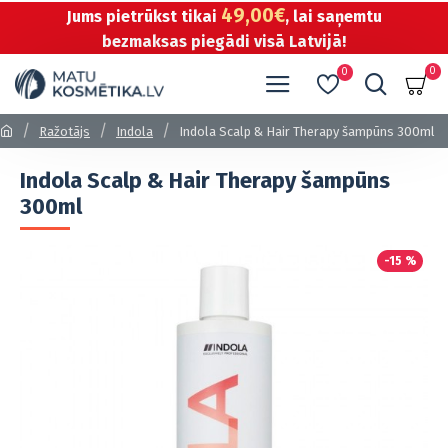
49,00€
Jums pietrūkst tikai
, lai saņemtu
bezmaksas piegādi visā Latvijā!
0
0
Ražotājs
Indola
Indola Scalp & Hair Therapy šampūns 300ml
Indola Scalp & Hair Therapy šampūns
300ml
-15 %