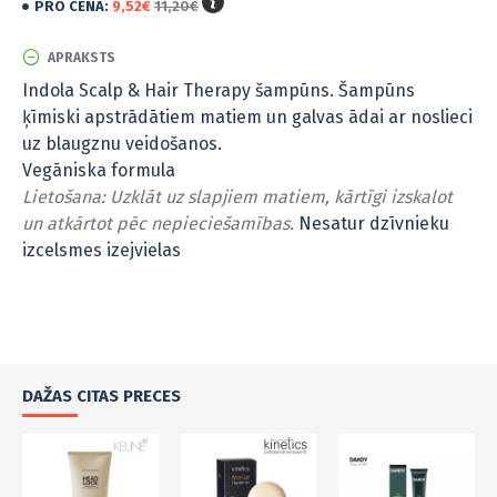
PRO CENA:
9,52€
11,20€
APRAKSTS
Indola Scalp & Hair Therapy šampūns. Šampūns
ķīmiski apstrādātiem matiem un galvas ādai ar noslieci
uz blaugznu veidošanos.
Vegāniska formula
Lietošana: Uzklāt uz slapjiem matiem, kārtīgi izskalot
un atkārtot pēc nepieciešamības.
Nesatur dzīvnieku
izcelsmes izejvielas
DAŽAS CITAS PRECES