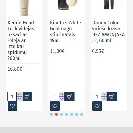
Keune Head
Kinetics White
Dandy Color
Lock vidējas
Gold nagu
vīriešu krāsa
fiksācijas
stiprinātājs
BEZ AMONJAKA
želeja ar
15ml
: 2, 60 ml
izteiktu
11,00€
6,95€
spīdumu
200ml
16,80€