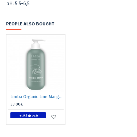
pH: 5,5-6,5
PEOPLE ALSO BOUGHT
Limba Organic Line Mango Cream matu termoaizsardzības krēms 200ml
33,00€
Ielikt grozā