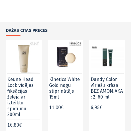
DAŽAS CITAS PRECES
Keune Head
Kinetics White
Dandy Color
Lock vidējas
Gold nagu
vīriešu krāsa
fiksācijas
stiprinātājs
BEZ AMONJAKA
želeja ar
15ml
: 2, 60 ml
izteiktu
11,00€
6,95€
spīdumu
200ml
16,80€