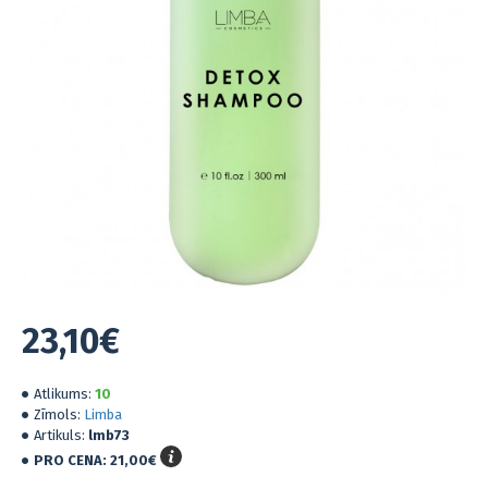
23,10€
Atlikums:
10
Zīmols:
Limba
Artikuls:
lmb73
PRO CENA:
21,00€