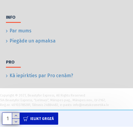
INFO
Par mums
Piegāde un apmaksa
PRO
Kā iepirkties par Pro cenām?
Copyright © 2021, Beautyfor Express, All Rights Reserved
SIA Beautyfor Express, “Lielmaņi”, Mārupes pag., Mārupes nov., LV-2167,
Reģ.nr. 40103785281, Tālrunis 24884482, e-pasts: info@matukosmetika.lv
IELIKT GROZĀ