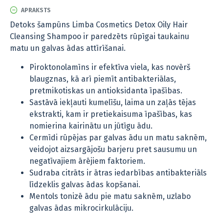
APRAKSTS
Detoks šampūns Limba Cosmetics Detox Oily Hair
Cleansing Shampoo ir paredzēts rūpīgai taukainu
matu un galvas ādas attīrīšanai.
Piroktonolamīns ir efektīva viela, kas novērš
blaugznas, kā arī piemīt antibakteriālas,
pretmikotiskas un antioksidanta īpašības.
Sastāvā iekļauti kumelīšu, laima un zaļās tējas
ekstrakti, kam ir pretiekaisuma īpašības, kas
nomierina kairinātu un jūtīgu ādu.
Cermīdi rūpējas par galvas ādu un matu saknēm,
veidojot aizsargājošu barjeru pret sausumu un
negatīvajiem ārējiem faktoriem.
Sudraba citrāts ir ātras iedarbības antibakteriāls
līdzeklis galvas ādas kopšanai.
Mentols tonizē ādu pie matu saknēm, uzlabo
galvas ādas mikrocirkulāciju.