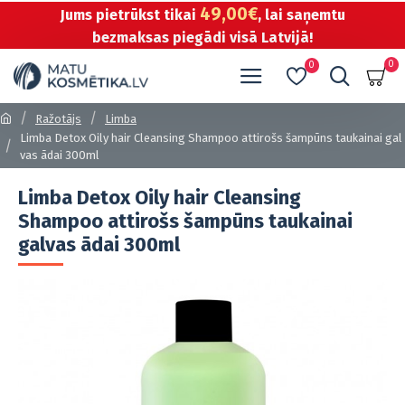
49,00€
Jums pietrūkst tikai
, lai saņemtu
bezmaksas piegādi visā Latvijā!
0
0
Ražotājs
Limba
Limba Detox Oily hair Cleansing Shampoo attirošs šampūns taukainai gal
vas ādai 300ml
Limba Detox Oily hair Cleansing
Shampoo attirošs šampūns taukainai
galvas ādai 300ml