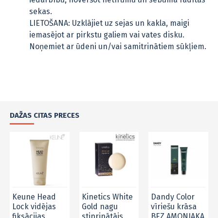
sekas.
LIETOŠANA: Uzklājiet uz sejas un kakla, maigi
iemasējot ar pirkstu galiem vai vates disku.
Noņemiet ar ūdeni un/vai samitrinātiem sūkļiem.
DAŽAS CITAS PRECES
Keune Head
Kinetics White
Dandy Color
Lock vidējas
Gold nagu
vīriešu krāsa
fiksācijas
stiprinātājs
BEZ AMONJAKA