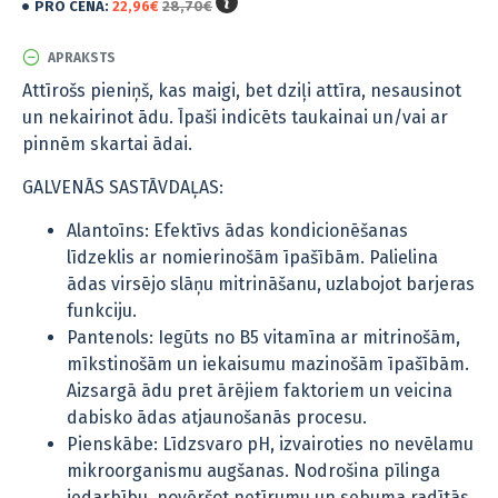
PRO CENA:
22,96€
28,70€
APRAKSTS
Attīrošs pieniņš, kas maigi, bet dziļi attīra, nesausinot
un nekairinot ādu. Īpaši indicēts taukainai un/vai ar
pinnēm skartai ādai.
GALVENĀS SASTĀVDAĻAS:
Alantoīns: Efektīvs ādas kondicionēšanas
līdzeklis ar nomierinošām īpašībām. Palielina
ādas virsējo slāņu mitrināšanu, uzlabojot barjeras
funkciju.
Pantenols: Iegūts no B5 vitamīna ar mitrinošām,
mīkstinošām un iekaisumu mazinošām īpašībām.
Aizsargā ādu pret ārējiem faktoriem un veicina
dabisko ādas atjaunošanās procesu.
Pienskābe: Līdzsvaro pH, izvairoties no nevēlamu
mikroorganismu augšanas. Nodrošina pīlinga
iedarbību, novēršot netīrumu un sebuma radītās