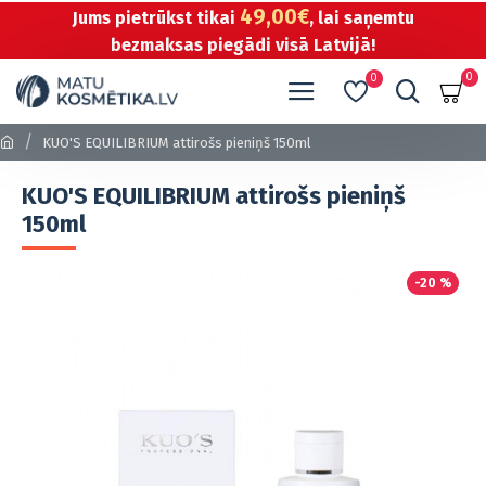
49,00€
Jums pietrūkst tikai
, lai saņemtu
bezmaksas piegādi visā Latvijā!
0
0
KUO'S EQUILIBRIUM attirošs pieniņš 150ml
KUO'S EQUILIBRIUM attirošs pieniņš
150ml
-20 %