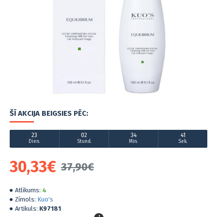
ŠĪ AKCIJA BEIGSIES PĒC:
23
02
34
40
Dien.
Stund.
Min.
Sek.
30,33€
37,90€
Atlikums:
4
Zīmols:
Kuo's
Artikuls:
K97181