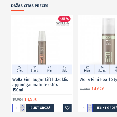
DAŽAS CITAS PRECES
-25 %
22
14
44
45
22
14
4
Dien.
Stund.
Min.
Sek.
Dien.
Stund.
Mi
Wella Eimi Sugar Lift līdzeklis
Wella Eimi Pearl St
apjomīgai matu tekstūrai
14,62€
19,50€
150ml
14,93€
19,90€
IELIKT GROZĀ
IELIKT GROZ