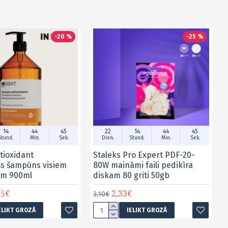
-20 %
-25 %
14
44
45
22
14
44
45
Stund.
Min.
Sek.
Dien.
Stund.
Min.
Sek.
tioxidant
Staleks Pro Expert PDF-20-
šs šampūns visiem
80W maināmi faili pedikīra
em 900ml
diskam 80 griti 50gb
15€
2,33€
3,10€
ELIKT GROZĀ
IELIKT GROZĀ