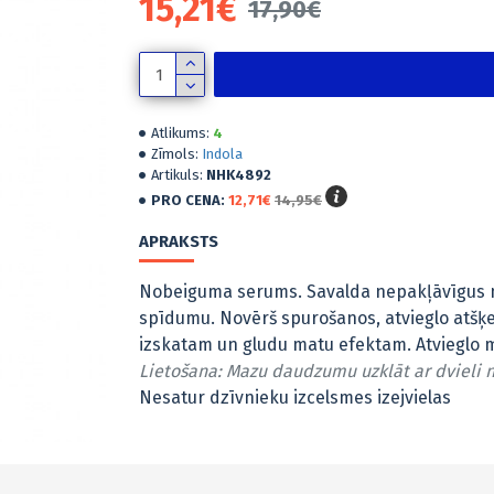
15,21€
17,90€
Atlikums:
4
Zīmols:
Indola
Artikuls:
NHK4892
PRO CENA:
12,71€
14,95€
APRAKSTS
Nobeiguma serums. Savalda nepakļāvīgus ma
spīdumu. Novērš spurošanos, atvieglo atšķe
izskatam un gludu matu efektam. Atvieglo 
Lietošana: Mazu daudzumu uzklāt ar dvieli n
Nesatur dzīvnieku izcelsmes izejvielas