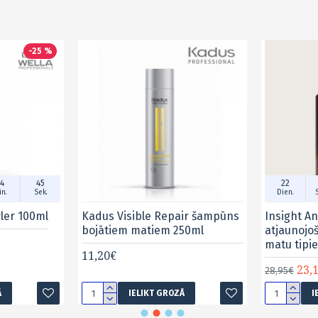
-25 %
4
45
22
n.
Sek.
Dien.
yler 100ml
Kadus Visible Repair šampūns
Insight An
bojātiem matiem 250ml
atjaunojo
matu tipi
11,20€
23,
28,95€
Ā
IELIKT GROZĀ
I