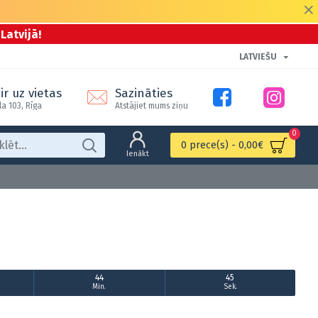
Latvijā!
LATVIEŠU
ir uz vietas
Sazināties
la 103, Rīga
Atstājiet mums ziņu
0
0 prece(s) - 0,00€
Ienākt
44
45
Min.
Sek.