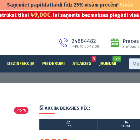
Saņemiet papildatlaidi līdz 25% visām precēm!
Sīkāk
49,00€
etrūkst tikai
, lai saņemtu bezmaksas piegādi visā 
24884482
Preces 
P-Pk 10:00-18:00
Brīvības ie
%
new
DEZINFEKCIJA
PIEDERUMI
ATLAIDES
JAUNUMI
ŠĪ AKCIJA BEIGSIES PĒC:
-15 %
22
14
Dien.
Stund.