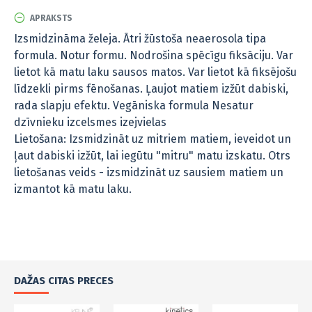
APRAKSTS
Izsmidzināma želeja. Ātri žūstoša neaerosola tipa
formula. Notur formu. Nodrošina spēcīgu fiksāciju. Var
lietot kā matu laku sausos matos. Var lietot kā fiksējošu
līdzekli pirms fēnošanas. Ļaujot matiem izžūt dabiski,
rada slapju efektu. Vegāniska formula
Nesatur
dzīvnieku izcelsmes izejvielas
Lietošana: Izsmidzināt uz mitriem matiem, ieveidot un
ļaut dabiski izžūt, lai iegūtu "mitru" matu izskatu. Otrs
lietošanas veids - izsmidzināt uz sausiem matiem un
izmantot kā matu laku.
DAŽAS CITAS PRECES