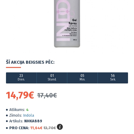
ŠĪ AKCIJA BEIGSIES PĒC:
23
01
05
56
Dien.
Stund.
Min.
Sek.
14,79€
17,40€
Atlikums:
4
Zīmols:
Indola
Artikuls:
NHKA889
PRO CENA:
11,64€
13,70€