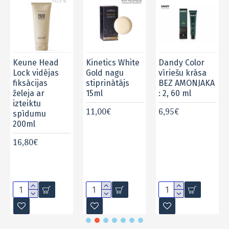
Keune Head
Kinetics White
Dandy Color
Lock vidējas
Gold nagu
vīriešu krāsa
fiksācijas
stiprinātājs
BEZ AMONJAKA
želeja ar
15ml
: 2, 60 ml
izteiktu
11,00€
6,95€
spīdumu
200ml
16,80€