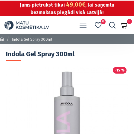
49,00€
Jums pietrūkst tikai
, lai saņemtu
bezmaksas piegādi visā Latvijā!
0
0
Indola Gel Spray 300ml
Indola Gel Spray 300ml
-15 %