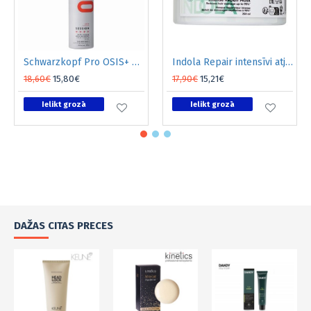
Schwarzkopf Pro OSIS+ SESSION Ļoti stipras fiksācijas matu laka, 500 ml
Indola Repair intensīvi atjaunojoša maska 250ml
18,60€
15,80€
17,90€
15,21€
Ielikt grozā
Ielikt grozā
DAŽAS CITAS PRECES