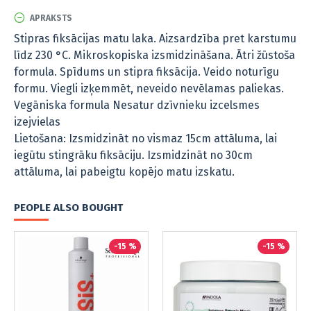
APRAKSTS
Stipras fiksācijas matu laka. Aizsardzība pret karstumu
līdz 230 °C. Mikroskopiska izsmidzināšana. Ātri žūstoša
formula. Spīdums un stipra fiksācija. Veido noturīgu
formu. Viegli izķemmēt, neveido nevēlamas paliekas.
Vegāniska formula
Nesatur dzīvnieku izcelsmes
izejvielas
Lietošana: Izsmidzināt no vismaz 15cm attāluma, lai
iegūtu stingrāku fiksāciju. Izsmidzināt no 30cm
attāluma, lai pabeigtu kopējo matu izskatu.
PEOPLE ALSO BOUGHT
-15 %
-15 %