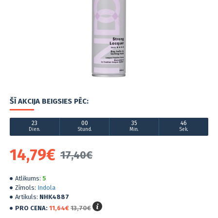
ŠĪ AKCIJA BEIGSIES PĒC:
23
00
35
46
Dien.
Stund.
Min.
Sek.
14,79€
17,40€
Atlikums:
5
Zīmols:
Indola
Artikuls:
NHK4887
PRO CENA:
11,64€
13,70€