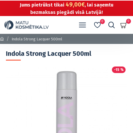
49,00€
Jums pietrūkst tikai
, lai saņemtu
bezmaksas piegādi visā Latvijā!
0
0
Indola Strong Lacquer 500ml
Indola Strong Lacquer 500ml
-15 %