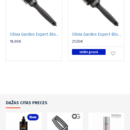
Olivia Garden Expert Blowout keramiskā matu suka melna 35mm
Olivia Garden Expert Blowout keramiskā matu suka melna 45mm
18,90€
21,50€
Ielikt grozā
DAŽAS CITAS PRECES
New