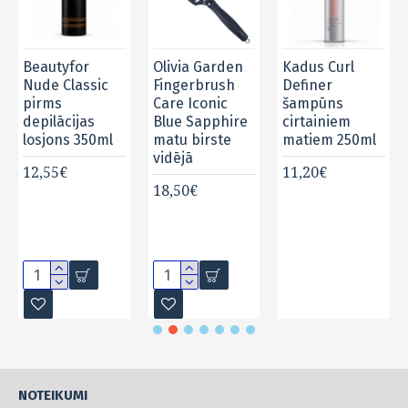
Beautyfor
Olivia Garden
Kadus Curl
nai 250ml
Nude Classic
Fingerbrush
Definer
pirms
Care Iconic
šampūns
depilācijas
Blue Sapphire
cirtainiem
losjons 350ml
matu birste
matiem 250ml
vidējā
12,55€
11,20€
18,50€
NOTEIKUMI