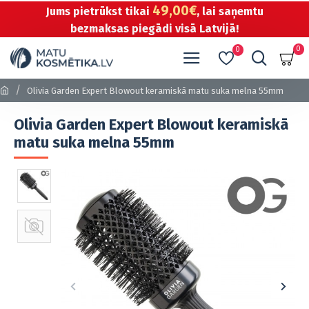
49,00€
Jums pietrūkst tikai
, lai saņemtu
bezmaksas piegādi visā Latvijā!
0
0
Olivia Garden Expert Blowout keramiskā matu suka melna 55mm
Olivia Garden Expert Blowout keramiskā
matu suka melna 55mm