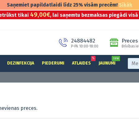
Saņemiet papildatlaidi līdz 25% visām precēm!
Sīkāk
49,00€
etrūkst tikai
, lai saņemtu bezmaksas piegādi visā 
24884482
Preces 
P-Pk 10:00-18:00
Brīvības ie
%
new
DEZINFEKCIJA
PIEDERUMI
ATLAIDES
JAUNUMI
nevienas preces.