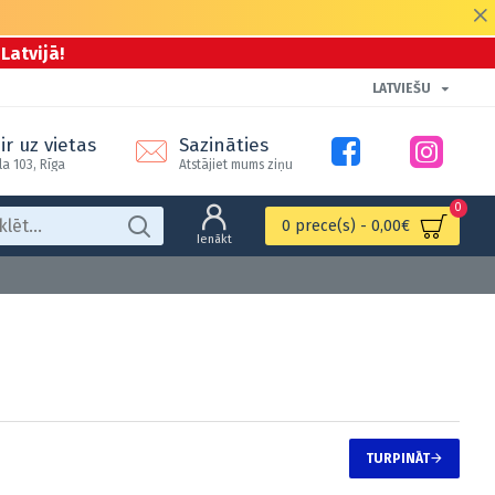
Latvijā!
LATVIEŠU
ir uz vietas
Sazināties
la 103, Rīga
Atstājiet mums ziņu
0
0 prece(s) - 0,00€
Ienākt
TURPINĀT