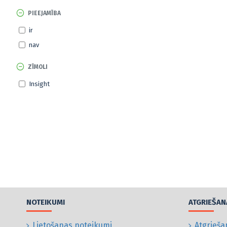
PIEEJAMĪBA
ir
nav
ZĪMOLI
Insight
NOTEIKUMI
ATGRIEŠAN
Lietošanas noteikumi
Atgrieša