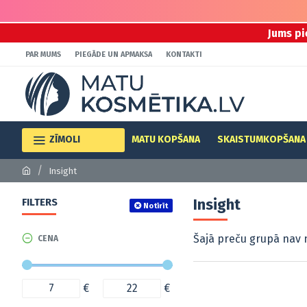
Jums pi
PAR MUMS
PIEGĀDE UN APMAKSA
KONTAKTI
ZĪMOLI
MATU KOPŠANA
SKAISTUMKOPŠANA
Insight
Insight
FILTERS
Notīrīt
Šajā preču grupā nav 
CENA
€
€