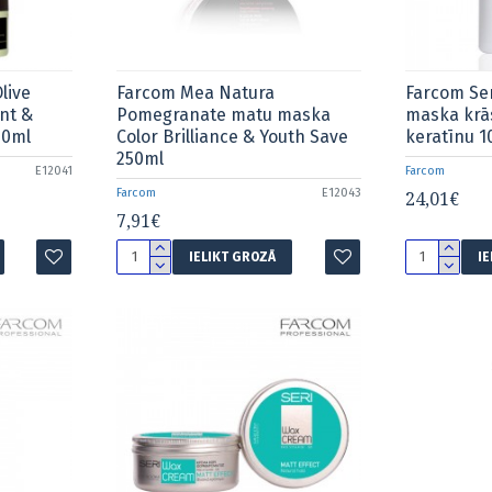
live
Farcom Mea Natura
Farcom Ser
nt &
Pomegranate matu maska
maska krā
50ml
Color Brilliance & Youth Save
keratīnu 
250ml
E12041
Farcom
Farcom
E12043
24,01€
7,91€
IELIKT GROZĀ
I