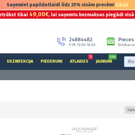
Saņemiet papildatlaidi līdz 25% visām precēm!
Sīkāk
49,00€
etrūkst tikai
, lai saņemtu bezmaksas piegādi visā 
24884482
Preces 
P-Pk 10:00-18:00
Brīvības ie
%
new
DEZINFEKCIJA
PIEDERUMI
ATLAIDES
JAUNUMI
Kārt