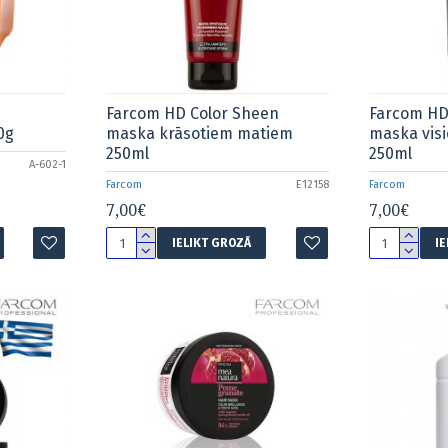
Farcom HD Color Sheen
Farcom HD
0g
maska krāsotiem matiem
maska vis
250ml
250ml
A-602-1
Farcom
E12158
Farcom
7,00€
7,00€
IELIKT GROZĀ
I