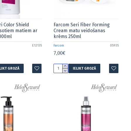
i Color Shield
Farcom Seri Fiber Forming
sotiem matiem ar
Cream matu veidošanas
1000ml
krēms 250ml
E12135
Farcom
05935
7,00€
ELIKT GROZĀ
IELIKT GROZĀ