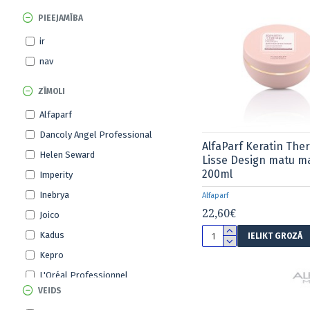
PIEEJAMĪBA
ir
nav
ZĪMOLI
Alfaparf
Dancoly Angel Professional
AlfaParf Keratin The
Helen Seward
Lisse Design matu m
200ml
Imperity
Inebrya
Alfaparf
22,60€
Joico
Kadus
IELIKT GROZĀ
Kepro
L'Oréal Professionnel
VEIDS
Lakme