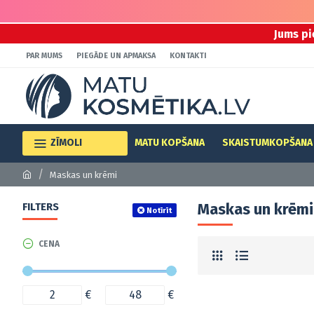
Jums pi
PAR MUMS
PIEGĀDE UN APMAKSA
KONTAKTI
ZĪMOLI
MATU KOPŠANA
SKAISTUMKOPŠANA
Maskas un krēmi
Maskas un krēmi
FILTERS
Notīrīt
CENA
€
€