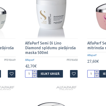
AlfaParf Semi Di Lino
AlfaParf S
ešķiroša
Diamond spīdumu piešķiroša
mitrinoša
maska 500ml
Alfaparf
PF016449
Alfaparf
PF016450
27,60€
42,70€
IELIKT GROZĀ
I