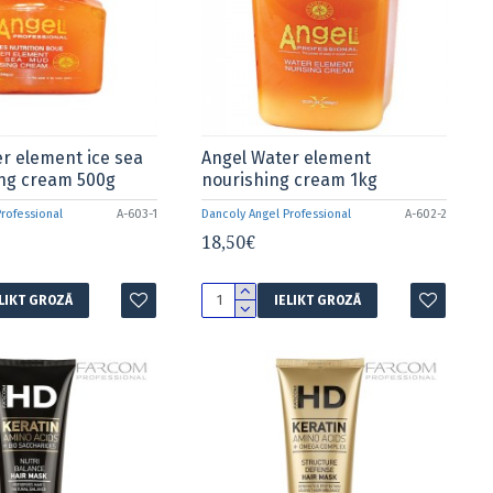
r element ice sea
Angel Water element
ng cream 500g
nourishing cream 1kg
rofessional
A-603-1
Dancoly Angel Professional
A-602-2
18,50€
ELIKT GROZĀ
IELIKT GROZĀ