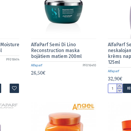
 Moisture
AlfaParf Semi Di Lino
AlfaParf S
l
Reconstruction maska
neskaloja
bojātiem matiem 200ml
krēms nap
PF018414
125ml
Alfaparf
PF016410
Alfaparf
26,50€
32,90€
I