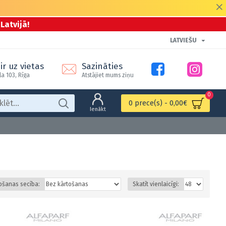
Latvijā!
LATVIEŠU
ir uz vietas
Sazināties
la 103, Rīga
Atstājiet mums ziņu
0
0 prece(s) - 0,00€
Ienākt
ošanas secība:
Skatīt vienlaicīgi: