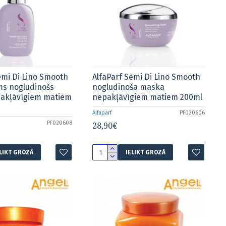
emi Di Lino Smooth
AlfaParf Semi Di Lino Smooth
ms nogludinošs
nogludinoša maska
akļāvīgiem matiem
nepakļāvīgiem matiem 200ml
Alfaparf
PF020606
PF020608
28,90€
ELIKT GROZĀ
IELIKT GROZĀ