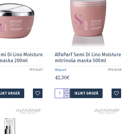
emi Di Lino Moisture
AlfaParf Semi Di Lino Moisture
 maska 200ml
mitrinoša maska 500ml
PF016417
Alfaparf
PF016418
42,30€
ELIKT GROZĀ
IELIKT GROZĀ