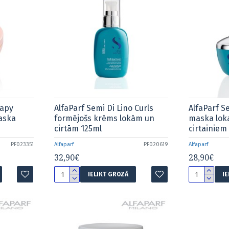
rapy
AlfaParf Semi Di Lino Curls
AlfaParf S
aska
formējošs krēms lokām un
maska lok
cirtām 125ml
cirtainie
PF023351
Alfaparf
PF020619
Alfaparf
32,90€
28,90€
IELIKT GROZĀ
I