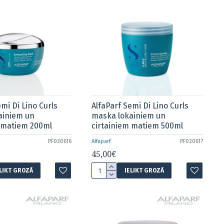
emi Di Lino Curls
AlfaParf Semi Di Lino Curls
ainiem un
maska lokainiem un
m matiem 200ml
cirtainiem matiem 500ml
PF020616
Alfaparf
PF020617
45,00€
ELIKT GROZĀ
IELIKT GROZĀ