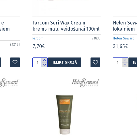
re
Farcom Seri Wax Cream
Helen Sew
siem
krēms matu veidošanai 100ml
lokainiem
Farcom
21833
Helen Seward
E12134
7,70€
21,65€
IELIKT GROZĀ
I