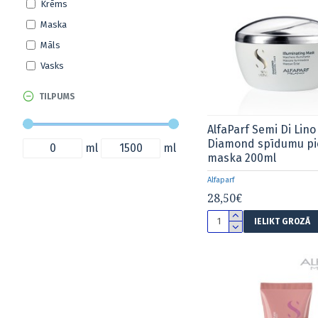
Krēms
Lisap
Maska
Olaplex
Māls
Schwarzkopf Professional
Vasks
Wella Professional
Yellow
TILPUMS
Farcom
AlfaParf Semi Di Lino
Diamond spīdumu pi
ml
ml
maska 200ml
Alfaparf
28,50€
IELIKT GROZĀ