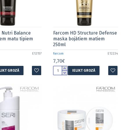
 Nutri Balance
Farcom HD Structure Defense
iem matu tipiem
maska bojātiem matiem
250ml
E12157
Farcom
E12234
7,70€
ELIKT GROZĀ
IELIKT GROZĀ