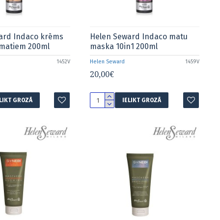
ard Indaco krēms
Helen Seward Indaco matu
 matiem 200ml
maska 10in1 200ml
1452V
Helen Seward
1459V
20,00€
ELIKT GROZĀ
IELIKT GROZĀ