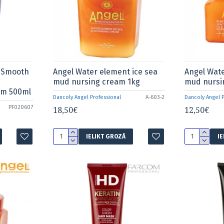
o Smooth
Angel Water element ice sea
Angel Wate
mud nursing cream 1kg
mud nursi
em 500ml
Dancoly Angel Professional
A-603-2
Dancoly Angel P
PF020607
18,50€
12,50€
IELIKT GROZĀ
I