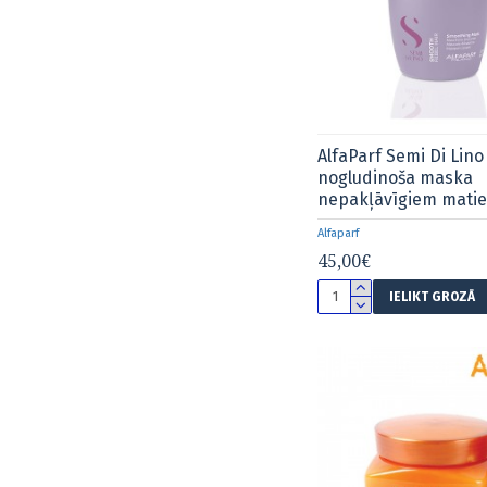
AlfaParf Semi Di Lin
nogludinoša maska
nepakļāvīgiem mati
Alfaparf
45,00€
IELIKT GROZĀ