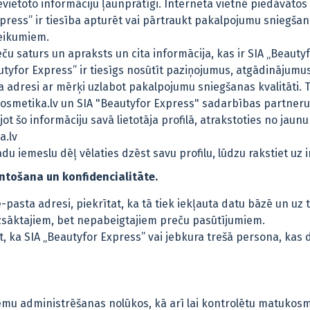
vietoto informāciju ļaunprātīgi. Interneta vietnē piedāvāto
ress” ir tiesība apturēt vai pārtraukt pakalpojumu sniegšanu
teikumiem.
ču saturs un apraksts un cita informācija, kas ir SIA „Beaut
utyfor Express” ir tiesīgs nosūtīt paziņojumus, atgādinājum
a adresi ar mērķi uzlabot pakalpojumu sniegšanas kvalitāti. T
ukosmetika.lv un SIA "Beautyfor Express" sadarbības partneru
t šo informāciju savā lietotāja profilā, atrakstoties no jaun
a.lv
kādu iemeslu dēļ vēlaties dzēst savu profilu, lūdzu rakstiet 
ntošana un konfidencialitāte.
pasta adresi, piekrītat, ka tā tiek iekļauta datu bāzē un uz t
sāktajiem, bet nepabeigtajiem preču pasūtījumiem.
tat, ka SIA „Beautyfor Express” vai jebkura trešā persona, ka
tēmu administrēšanas nolūkos, kā arī lai kontrolētu matukos