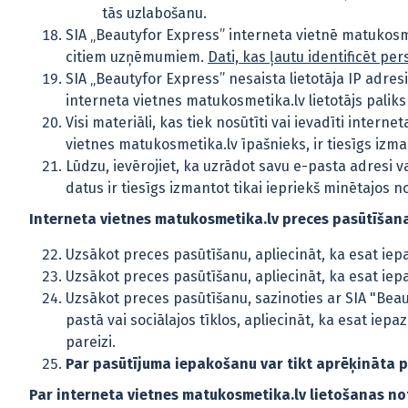
tās uzlabošanu.
SIA „Beautyfor Express” interneta vietnē matukosme
citiem uzņēmumiem.
Dati, kas ļautu identificēt p
SIA „Beautyfor Express” nesaista lietotāja IP adresi 
interneta vietnes matukosmetika.lv lietotājs palik
Visi materiāli, kas tiek nosūtīti vai ievadīti inte
vietnes matukosmetika.lv īpašnieks, ir tiesīgs izm
Lūdzu, ievērojiet, ka uzrādot savu e-pasta adresi v
datus ir tiesīgs izmantot tikai iepriekš minētajos 
Interneta vietnes matukosmetika.lv preces pasūtīšana
Uzsākot preces pasūtīšanu, apliecināt, ka esat iep
Uzsākot preces pasūtīšanu, apliecināt, ka esat iep
Uzsākot preces pasūtīšanu, sazinoties ar SIA "Beaut
pastā vai sociālajos tīklos, apliecināt, ka esat ie
pareizi.
Par pasūtījuma iepakošanu var tikt aprēķināta pa
Par interneta vietnes matukosmetika.lv lietošanas n