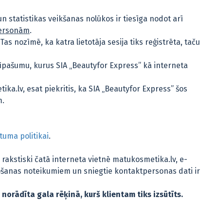
 statistikas veikšanas nolūkos ir tiesīga nodot arī
 personām
.
Tas nozīmē, ka katra lietotāja sesija tiks reģistrēta, taču
s” īpašumu, kurus SIA „Beautyfor Express” kā interneta
ka.lv, esat piekritis, ka SIA „Beautyfor Express” šos
m.
tuma politikai
.
 rakstiski čatā interneta vietnē matukosmetika.lv, e-
ietošanas noteikumiem un sniegtie kontaktpersonas dati ir
orādīta gala rēķinā, kurš klientam tiks izsūtīts.