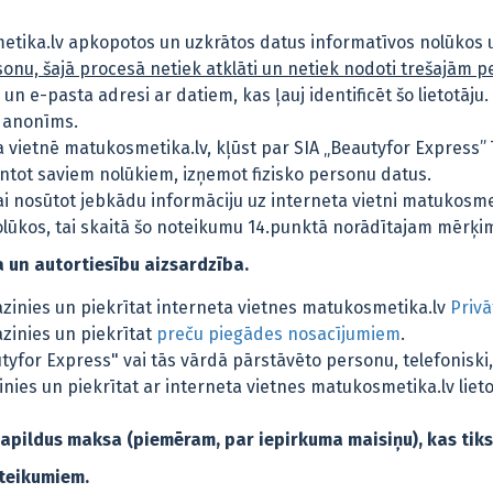
tika.lv apkopotos un uzkrātos datus informatīvos nolūkos un
ersonu, šajā procesā netiek atklāti un netiek nodoti trešajām
un e-pasta adresi ar datiem, kas ļauj identificēt šo lietotāju. 
s anonīms.
rneta vietnē matukosmetika.lv, kļūst par SIA „Beautyfor Expres
antot saviem nolūkiem, izņemot fizisko personu datus.
ai nosūtot jebkādu informāciju uz interneta vietni matukosmeti
nolūkos, tai skaitā šo noteikumu 14.punktā norādītajam mērķi
 un autortiesību aizsardzība.
azinies un piekrītat interneta vietnes matukosmetika.lv
Privā
azinies un piekrītat
preču piegādes nosacījumiem
.
yfor Express" vai tās vārdā pārstāvēto personu, telefoniski,
pazinies un piekrītat ar interneta vietnes matukosmetika.lv l
pildus maksa (piemēram, par iepirkuma maisiņu), kas tiks n
oteikumiem.