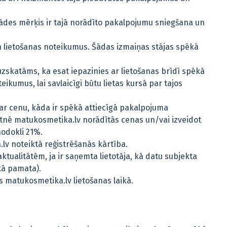
rādes mērķis ir tajā norādīto pakalpojumu sniegšana un
un lietošanas noteikumus. Šādas izmaiņas stājas spēkā
 uzskatāms, ka esat iepazinies ar lietošanas brīdī spēkā
ikumus, lai savlaicīgi būtu lietas kursā par tajos
par cenu, kāda ir spēkā attiecīgā pakalpojuma
ietnē matukosmetika.lv norādītās cenas un/vai izveidot
nodokli 21%.
.lv noteiktā reģistrēšanās kārtība.
tualitātēm, ja ir saņemta lietotāja, kā datu subjekta
kā pamata).
 matukosmetika.lv lietošanas laikā.