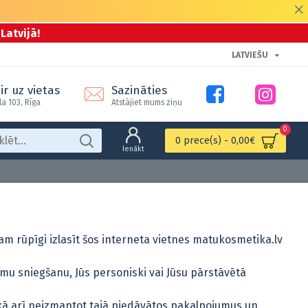
Latvijā!
LATVIEŠU
ir uz vietas
Sazināties
la 103, Rīga
Atstājiet mums ziņu
0
0 prece(s) - 0,00€
Ienākt
zam rūpīgi izlasīt šos interneta vietnes matukosmetika.lv
mu sniegšanu, Jūs personiski vai Jūsu pārstāvētā
 kā arī neizmantot tajā piedāvātos pakalpojumus un