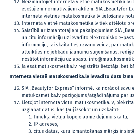
Neizmantojiet interneta vietnē matukosmetika.lv ie
esošajiem normatīvajiem aktiem. SIA „Beautyfor Exp
interneta vietnes matukosmetika.lv lietošanas no
Interneta vietnē matukosmetika.lv tiek attēlots pre
Saistībā ar izmantotajiem pakalpojumiem SIA „Bea
un citu informāciju uz ievadīto elektronisko e-past
informāciju, tai skaitā tiešo zvanu veidā, par mat
atteikties no jebkādu jaunumu saņemšanas, rediģējo
nosūtot informāciju uz epastu info@matukosmetik
Ja esat matukosmetika.lv reģistrēts lietotājs, bet 
Interneta vietnē matukosmetika.lv ievadīto datu izma
SIA „Beautyfor Express” informē, ka norādot savu e-
matukosmetika.lv paziņojums/atgādinājums par uz
Lietojot interneta vietni matukosmetika.lv, piekrī
uzglabāt datus, kas ļauj izsekot un uzskaitīt:
tīmekļa vietņu kopējo apmeklējumu skaitu,
IP adreses,
citus datus, kuru izmantošanas mērķis ir sis