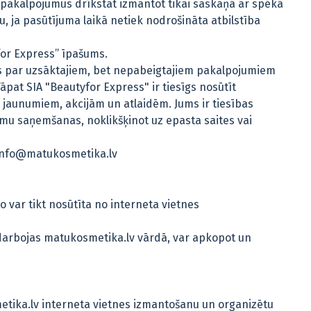
s pakalpojumus drīkstat izmantot tikai saskaņā ar spēkā
, ja pasūtījuma laikā netiek nodrošināta atbilstība
yfor Express” īpašums.
us par uzsāktajiem, bet nepabeigtajiem pakalpojumiem
āpat SIA "Beautyfor Express" ir tiesīgs nosūtīt
 jaunumiem, akcijām un atlaidēm. Jums ir tiesības
umu saņemšanas, noklikšķinot uz epasta saites vai
uz info@matukosmetika.lv
o var tikt nosūtīta no interneta vietnes
s darbojas matukosmetika.lv vārdā, var apkopot un
metika.lv interneta vietnes izmantošanu un organizētu