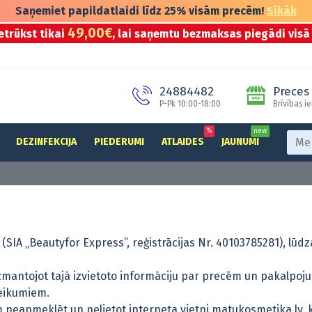
Saņemiet papildatlaidi līdz 25% visām precēm!
Sīkāk
49,00€
etrūkst tikai
, lai saņemtu bezmaksas piegādi visā 
24884482
Preces 
P-Pk 10:00-18:00
Brīvības ie
%
new
DEZINFEKCIJA
PIEDERUMI
ATLAIDES
JAUNUMI
 (SIA „Beautyfor Express”, reģistrācijas Nr. 40103785281), lūd
zmantojot tajā izvietoto informāciju par precēm un pakalpoju
teikumiem.
 neapmeklēt un nelietot interneta vietni matukosmetika.lv,