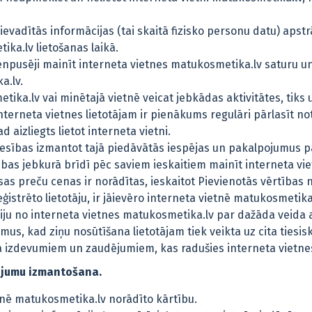
evadītās informācijas (tai skaitā fizisko personu datu) apst
ka.lv lietošanas laikā.
vienpusēji mainīt interneta vietnes matukosmetika.lv saturu 
a.lv.
etika.lv vai minētajā vietnē veicat jebkādas aktivitātes, tiks
erneta vietnes lietotājam ir pienākums regulāri pārlasīt note
aizliegts lietot interneta vietni.
tiesības izmantot tajā piedāvātās iespējas un pakalpojumus 
sības jebkurā brīdī pēc saviem ieskaitiem mainīt interneta v
s preču cenas ir norādītas, ieskaitot Pievienotās vērtības 
ģistrēto lietotāju, ir jāievēro interneta vietnē matukosmetika
iju no interneta vietnes matukosmetika.lv par dažāda veida ak
s, kad ziņu nosūtīšana lietotājam tiek veikta uz cita tiesis
a izdevumiem un zaudējumiem, kas radušies interneta vietnes
ojumu izmantošana.
tnē matukosmetika.lv norādīto kārtību.