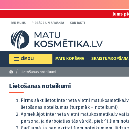
Jums pi
PAR MUMS
PIEGĀDE UN APMAKSA
KONTAKTI
ZĪMOLI
MATU KOPŠANA
SKAISTUMKOPŠANA
Lietošanas noteikumi
Lietošanas noteikumi
Pirms sākt lietot interneta vietni matukosmetika.lv
lietošanas noteikumus (turpmāk – noteikumi).
Apmeklējot interneta vietni matukosmetika.lv vai i
persona, ja darbojaties tās vārdā, piekrīt šiem no
Gadījumā, ja nepiekrītat šiem noteikumiem, lūdzam