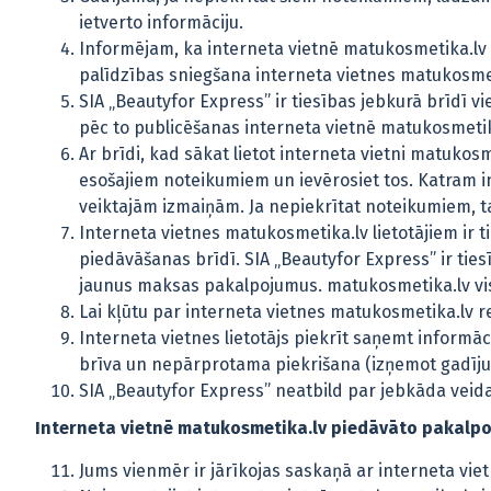
ietverto informāciju.
Informējam, ka interneta vietnē matukosmetika.lv i
palīdzības sniegšana interneta vietnes matukosmeti
SIA „Beautyfor Express” ir tiesības jebkurā brīdī 
pēc to publicēšanas interneta vietnē matukosmetik
Ar brīdi, kad sākat lietot interneta vietni matukosm
esošajiem noteikumiem un ievērosiet tos. Katram int
veiktajām izmaiņām. Ja nepiekrītat noteikumiem, tad 
Interneta vietnes matukosmetika.lv lietotājiem ir 
piedāvāšanas brīdī. SIA „Beautyfor Express” ir tie
jaunus maksas pakalpojumus. matukosmetika.lv visa
Lai kļūtu par interneta vietnes matukosmetika.lv re
Interneta vietnes lietotājs piekrīt saņemt informāc
brīva un nepārprotama piekrišana (izņemot gadījumu
SIA „Beautyfor Express” neatbild par jebkāda veid
Interneta vietnē matukosmetika.lv piedāvāto pakalp
Jums vienmēr ir jārīkojas saskaņā ar interneta vie