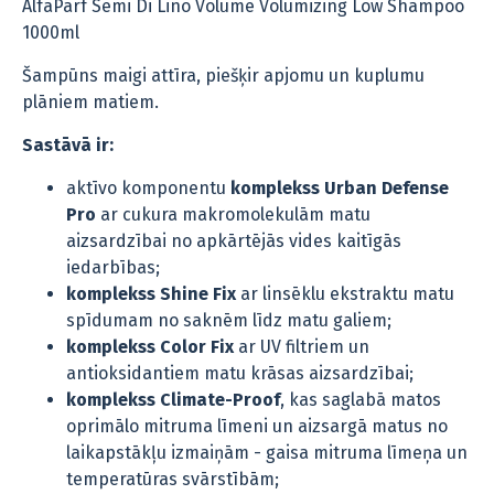
AlfaParf Semi Di Lino Volume Volumizing Low Shampoo
1000ml
Šampūns maigi attīra, piešķir apjomu un kuplumu
plāniem matiem.
Sastāvā ir:
aktīvo komponentu
komplekss Urban Defense
Pro
ar cukura makromolekulām matu
aizsardzībai no apkārtējās vides kaitīgās
iedarbības;
komplekss Shine Fix
ar linsēklu ekstraktu matu
spīdumam no saknēm līdz matu galiem;
komplekss Color Fix
ar UV filtriem un
antioksidantiem matu krāsas aizsardzībai;
komplekss Climate-Proof
, kas saglabā matos
oprimālo mitruma līmeni un aizsargā matus no
laikapstākļu izmaiņām - gaisa mitruma līmeņa un
temperatūras svārstībām;