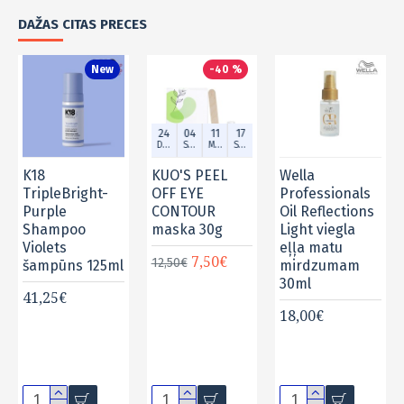
DAŽAS CITAS PRECES
New
-40 %
24
04
11
16
Dien.
Stund.
Min.
Sek.
K18
KUO'S PEEL
Wella
TripleBright-
OFF EYE
Professionals
Purple
CONTOUR
Oil Reflections
Shampoo
maska 30g
Light viegla
Violets
eļļa matu
7,50€
12,50€
šampūns 125ml
mirdzumam
30ml
41,25€
18,00€