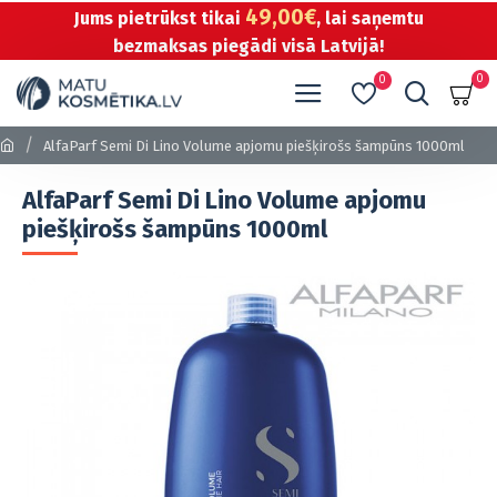
49,00€
Jums pietrūkst tikai
, lai saņemtu
bezmaksas piegādi visā Latvijā!
0
0
AlfaParf Semi Di Lino Volume apjomu piešķirošs šampūns 1000ml
AlfaParf Semi Di Lino Volume apjomu
piešķirošs šampūns 1000ml