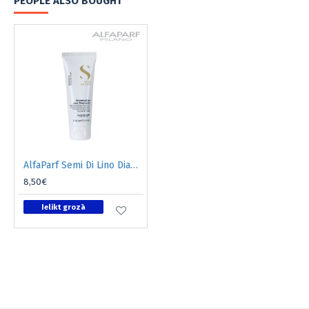
PEOPLE ALSO BOUGHT
AlfaParf Semi Di Lino Diamond spīdumu piešķirošs šampūns 75ml
8,50€
Ielikt grozā