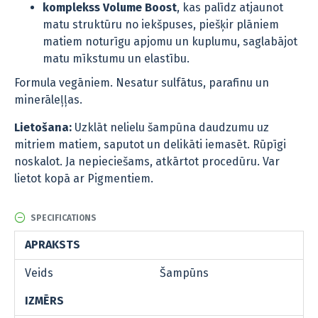
komplekss Volume Boost
, kas palīdz atjaunot
matu struktūru no iekšpuses, piešķir plāniem
matiem noturīgu apjomu un kuplumu, saglabājot
matu mīkstumu un elastību.
Formula vegāniem. Nesatur sulfātus, parafīnu un
minerāleļļas.
Lietošana:
Uzklāt nelielu šampūna daudzumu uz
mitriem matiem, saputot un delikāti iemasēt. Rūpīgi
noskalot. Ja nepieciešams, atkārtot procedūru. Var
lietot kopā ar Pigmentiem.
SPECIFICATIONS
APRAKSTS
Veids
Šampūns
IZMĒRS