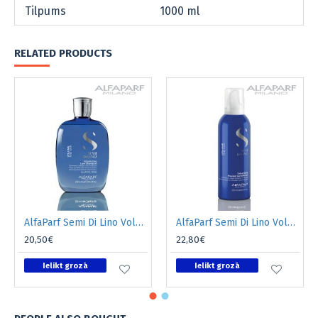
Tilpums
1000 ml
RELATED PRODUCTS
AlfaParf Semi Di Lino Volume apjomu piešķirošs šampūns 250ml
AlfaParf Semi Di Lino Volume apjomu piešķirošs kondicionieris-putas 200ml
20,50€
22,80€
Ielikt grozā
Ielikt grozā