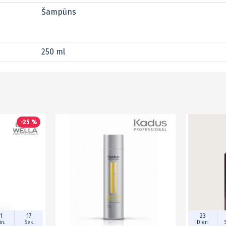
Šampūns
250 ml
-25 %
1
17
23
n.
Sek.
Dien.