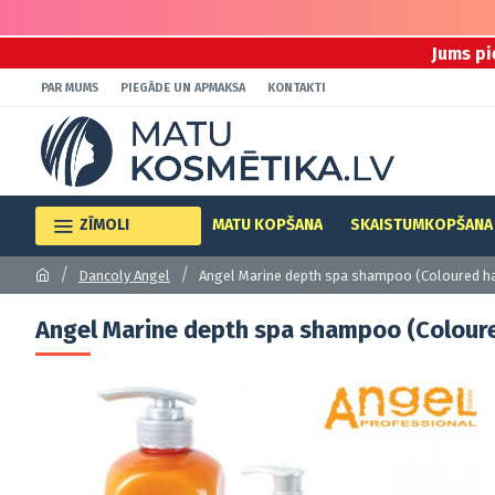
Jums pi
PAR MUMS
PIEGĀDE UN APMAKSA
KONTAKTI
ZĪMOLI
MATU KOPŠANA
SKAISTUMKOPŠANA
Dancoly Angel
Angel Marine depth spa shampoo (Coloured ha
Angel Marine depth spa shampoo (Coloure