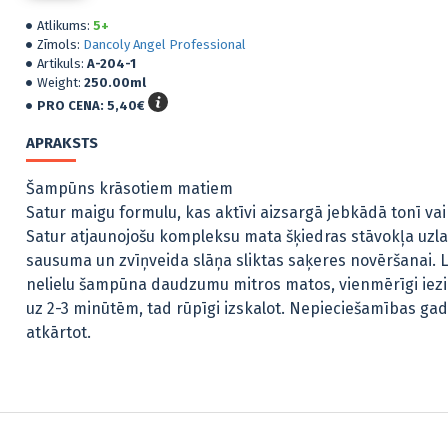
Atlikums:
5+
Zīmols:
Dancoly Angel Professional
Artikuls:
A-204-1
Weight:
250.00ml
PRO CENA:
5,40€
Ang
sha
APRAKSTS
250
6,5
Šampūns krāsotiem matiem
Satur maigu formulu, kas aktīvi aizsargā jebkādā tonī va
Satur atjaunojošu kompleksu mata šķiedras stāvokļa uzla
sausuma un zvīņveida slāņa sliktas saķeres novēršanai. 
nelielu šampūna daudzumu mitros matos, vienmērīgi iezie
uz 2-3 minūtēm, tad rūpīgi izskalot. Nepieciešamības g
atkārtot.