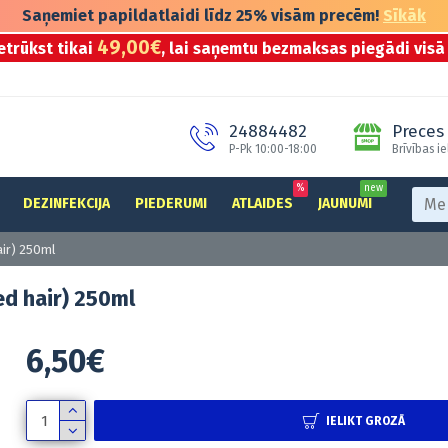
Saņemiet papildatlaidi līdz 25% visām precēm!
Sīkāk
49,00€
etrūkst tikai
, lai saņemtu bezmaksas piegādi visā 
24884482
Preces 
P-Pk 10:00-18:00
Brīvības ie
%
new
DEZINFEKCIJA
PIEDERUMI
ATLAIDES
JAUNUMI
ir) 250ml
d hair) 250ml
6,50€
IELIKT GROZĀ