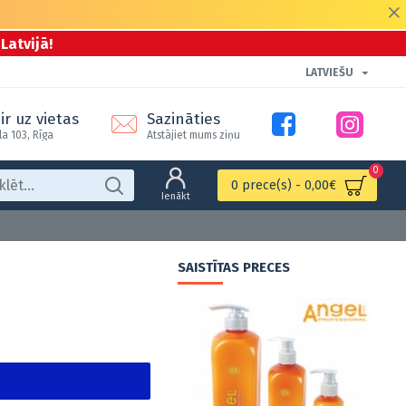
Latvijā!
LATVIEŠU
ir uz vietas
Sazināties
la 103, Rīga
Atstājiet mums ziņu
0
0 prece(s) - 0,00€
Ienākt
SAISTĪTAS PRECES