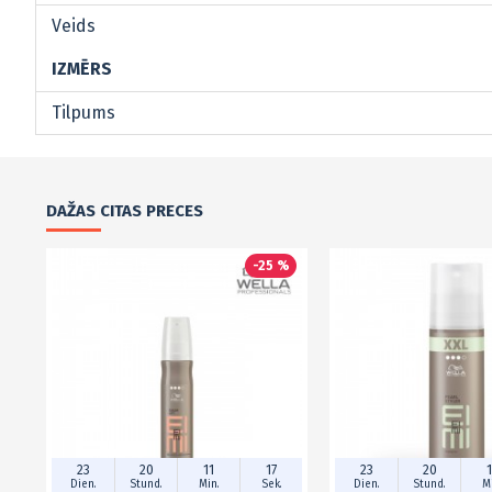
Veids
IZMĒRS
Tilpums
DAŽAS CITAS PRECES
-25 %
23
20
11
17
23
20
1
Dien.
Stund.
Min.
Sek.
Dien.
Stund.
Mi