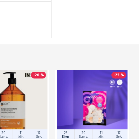
-20 %
-25 %
20
11
17
23
20
11
17
Stund.
Min.
Sek.
Dien.
Stund.
Min.
Sek.