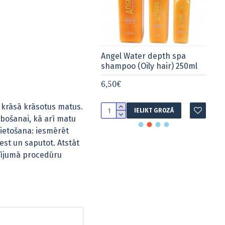
el Water depth spa
Angel Water depth spa
An
mpoo (Dry&neutral hair)
shampoo (Oily hair) 250ml
sh
ml
2
6,50€
0€
6,
i krāsā krāsotus matus.
IELIKT GROZĀ
IELIKT GROZĀ
bošanai, kā arī matu
Lietošana: iesmērēt
st un saputot. Atstāt
adījumā procedūru