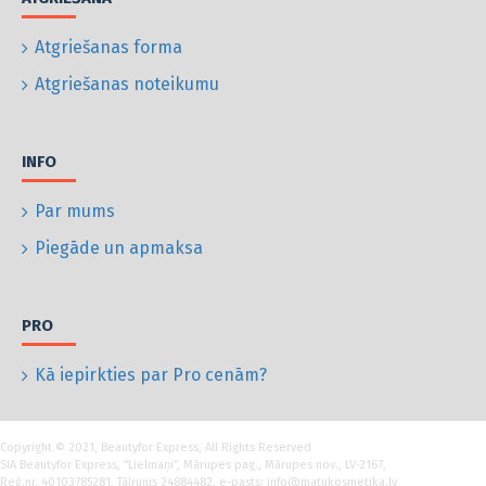
Atgriešanas forma
Atgriešanas noteikumu
INFO
Par mums
Piegāde un apmaksa
PRO
Kā iepirkties par Pro cenām?
Copyright © 2021, Beautyfor Express, All Rights Reserved
SIA Beautyfor Express, “Lielmaņi”, Mārupes pag., Mārupes nov., LV-2167,
Reģ.nr. 40103785281, Tālrunis 24884482, e-pasts: info@matukosmetika.lv