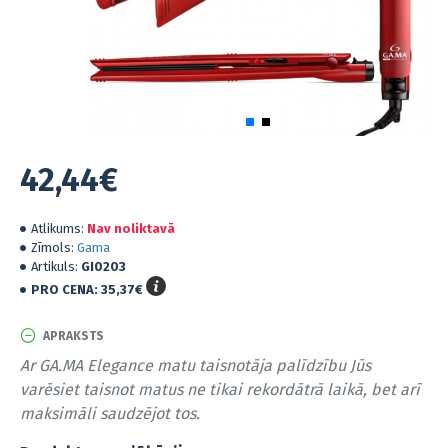
42,44€
Atlikums:
Nav noliktavā
Zīmols:
Gama
Artikuls:
GI0203
PRO CENA:
35,37€
APRAKSTS
Ar GA.MA Elegance matu taisnotāja palīdzību Jūs
varēsiet taisnot matus ne tikai rekordātrā laikā, bet arī
maksimāli saudzējot tos.