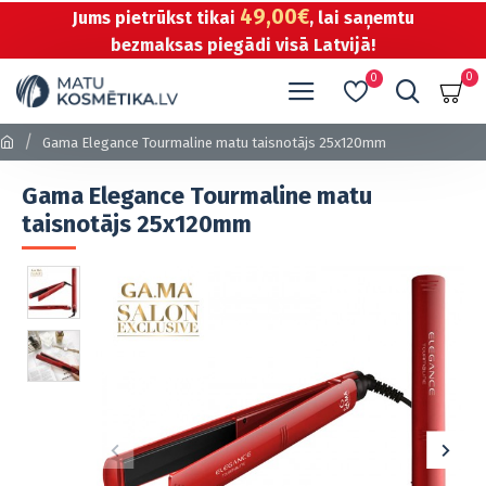
49,00€
Jums pietrūkst tikai
, lai saņemtu
bezmaksas piegādi visā Latvijā!
0
0
Gama Elegance Tourmaline matu taisnotājs 25x120mm
Gama Elegance Tourmaline matu
taisnotājs 25x120mm