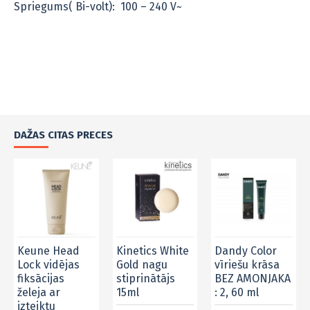
Spriegums( Bi-volt): 100 – 240 V~
DAŽAS CITAS PRECES
Keune Head
Kinetics White
Dandy Color
Lock vidējas
Gold nagu
vīriešu krāsa
fiksācijas
stiprinātājs
BEZ AMONJAKA
želeja ar
15ml
: 2, 60 ml
izteiktu