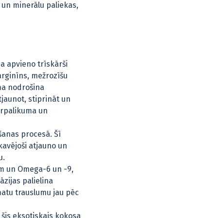
u un minerālu paliekas,
a apvieno trīskārši
arginīns, mežrozīšu
ma nodrošina
jaunot, stiprināt un
ārpalikuma un
āšanas procesā. Šī
avējoši atjauno un
u.
m un Omega-6 un -9,
zijas palielina
atu trauslumu jau pēc
šis eksotiskais kokosa