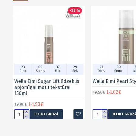
-25 %
23
09
37
28
23
09
3
Dien.
Stund.
Min.
Sek.
Dien.
Stund.
Mi
Wella Eimi Sugar Lift līdzeklis
Wella Eimi Pearl St
apjomīgai matu tekstūrai
14,62€
19,50€
150ml
14,93€
19,90€
IELIKT GROZĀ
IELIKT GROZ