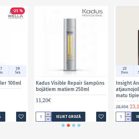
-25 %
7
28
23
n.
Sek.
Dien.
yler 100ml
Kadus Visible Repair šampūns
Insight An
bojātiem matiem 250ml
atjaunojo
matu tipi
11,20€
23,
28,95€
Ā
IELIKT GROZĀ
I