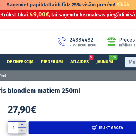
Saņemiet papildatlaidi līdz 25% visām precēm!
Sīkāk
49,00€
etrūkst tikai
, lai saņemtu bezmaksas piegādi visā 
24884482
Preces 
P-Pk 10:00-18:00
Brīvības ie
%
new
DEZINFEKCIJA
PIEDERUMI
ATLAIDES
JAUNUMI
50ml
eris blondiem matiem 250ml
27,90€
IELIKT GROZĀ