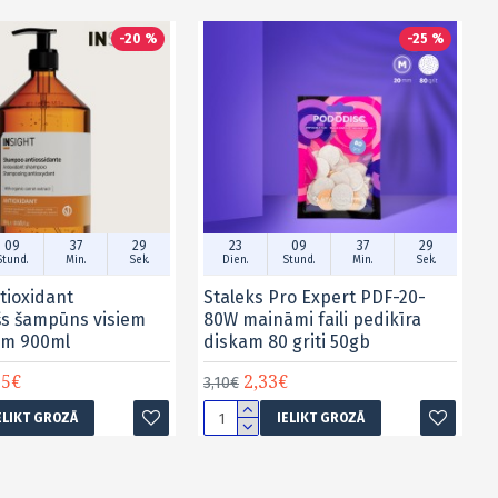
-20 %
-25 %
09
37
28
23
09
37
28
Stund.
Min.
Sek.
Dien.
Stund.
Min.
Sek.
tioxidant
Staleks Pro Expert PDF-20-
šs šampūns visiem
80W maināmi faili pedikīra
em 900ml
diskam 80 griti 50gb
15€
2,33€
3,10€
ELIKT GROZĀ
IELIKT GROZĀ