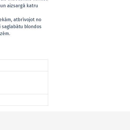
 un aizsargā katru
liekām, atbrīvojot no
ai saglabātu blondos
izēm.