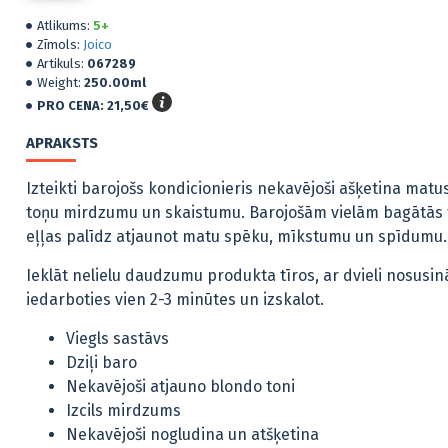
Atlikums:
5+
Zīmols:
Joico
Artikuls:
067289
Weight:
250.00ml
PRO CENA:
21,50€
Joic
Bri
APRAKSTS
blo
26,
Izteikti barojošs kondicionieris nekavējoši ašķetina mat
toņu mirdzumu un skaistumu. Barojošām vielām bagātās
eļļas palīdz atjaunot matu spēku, mīkstumu un spīdumu.
Ieklāt nelielu daudzumu produkta tīros, ar dvieli nosusin
iedarboties vien 2-3 minūtes un izskalot.
Viegls sastāvs
Dziļi baro
Nekavējoši atjauno blondo toni
Izcils mirdzums
Nekavējoši nogludina un atšķetina