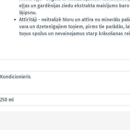
eļļas un gardēnijas ziedu ekstrakta maisījums baro
šķipsnu.
Attīrītāji - neitralizē hloru un attīra no minerālu pa
vara un dzetenīgajiem toņiem, pirms tie parādās, l
toņus spožus un nevainojamus starp krāsošanas re
Kondicionieris
250 ml