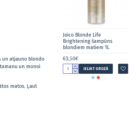
o Blonde Life
Joico Blonde Life
ghtening šampūns
Brightening šampūns
ndiem matiem 300ml
blondiem matiem 1L
50€
63,50€
us un atjauno blondo
 tamanu un monoi
IELIKT GROZĀ
IELIKT GROZĀ
ātos matos. Ļaut