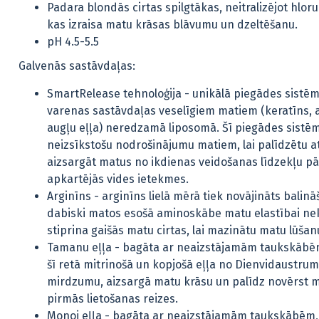
Padara blondās cirtas spilgtākas, neitralizējot hlor
kas izraisa matu krāsas blāvumu un dzeltēšanu.
pH 4.5-5.5
Galvenās sastāvdaļas:
SmartRelease tehnoloģija - unikālā piegādes sistēm
varenas sastāvdaļas veselīgiem matiem (keratīns, 
augļu eļļa) neredzamā liposomā. Šī piegādes sistē
neizsīkstošu nodrošinājumu matiem, lai palīdzētu at
aizsargāt matus no ikdienas veidošanas līdzekļu p
apkartējās vides ietekmes.
Arginīns - arginīns lielā mērā tiek novājināts balin
dabiski matos esošā aminoskābe matu elastībai nek
stiprina gaišās matu cirtas, lai mazinātu matu lūšan
Tamanu eļļa - bagāta ar neaizstājamām taukskābē
šī retā mitrinošā un kopjošā eļļa no Dienvidaustrumā
mirdzumu, aizsargā matu krāsu un palīdz novērst m
pirmās lietošanas reizes.
Monoi eļļa - bagāta ar neaizstājamām taukskābēm, 