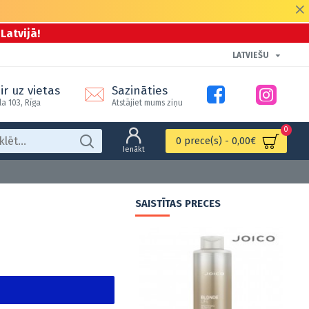
Latvijā!
LATVIEŠU
ir uz vietas
Sazināties
la 103, Rīga
Atstājiet mums ziņu
0
0 prece(s) - 0,00€
Ienākt
SAISTĪTAS PRECES