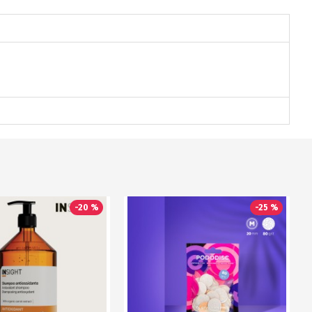
-20 %
-25 %