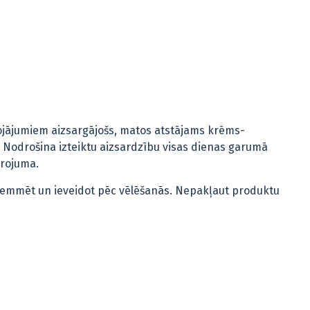
ojājumiem aizsargājošs, matos atstājams krēms-
. Nodrošina izteiktu aizsardzību visas dienas garumā
arojuma.
Izķemmēt un ieveidot pēc vēlēšanās. Nepakļaut produktu