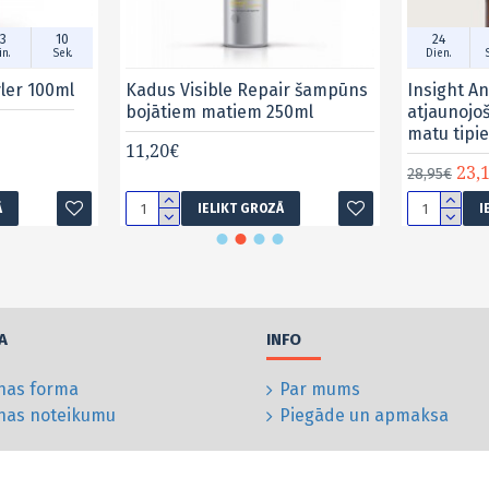
3
09
24
n.
Sek.
Dien.
yler 100ml
Kadus Visible Repair šampūns
Insight An
bojātiem matiem 250ml
atjaunojo
matu tipi
11,20€
23,
28,95€
Ā
IELIKT GROZĀ
I
A
INFO
nas forma
Par mums
anas noteikumu
Piegāde un apmaksa