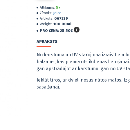
Atlikums:
5+
Zīmols:
Joico
Artikuls:
067239
Weight:
100.00ml
PRO CENA:
25,50€
APRAKSTS
No karstuma un UV starojuma izraisītiem b
balzams, kas piemērots ikdienas lietošanai
gan apstrādājot ar karstumu, gan no UV st
Ieklāt tīros, ar dvieli nosusinātos matos. 
sasalšanai.