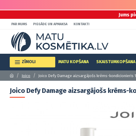
Jums pi
PAR MUMS
PIEGĀDE UN APMAKSA
KONTAKTI
ZĪMOLI
MATU KOPŠANA
SKAISTUMKOPŠANA
Joico
Joico Defy Damage aizsargājošs krēms-kondicionieris
Joico Defy Damage aizsargājošs krēms-ko