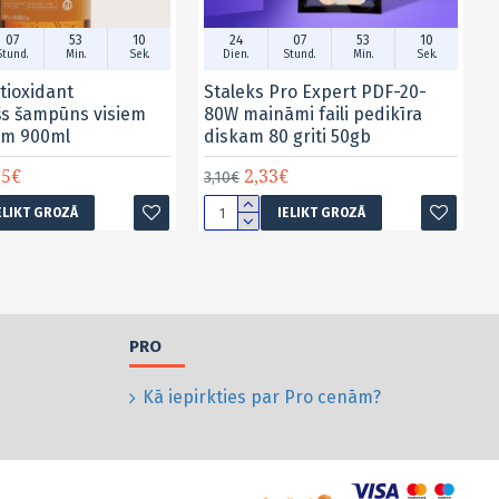
07
53
09
24
07
53
09
Stund.
Min.
Sek.
Dien.
Stund.
Min.
Sek.
tioxidant
Staleks Pro Expert PDF-20-
šs šampūns visiem
80W maināmi faili pedikīra
em 900ml
diskam 80 griti 50gb
15€
2,33€
3,10€
ELIKT GROZĀ
IELIKT GROZĀ
PRO
Kā iepirkties par Pro cenām?