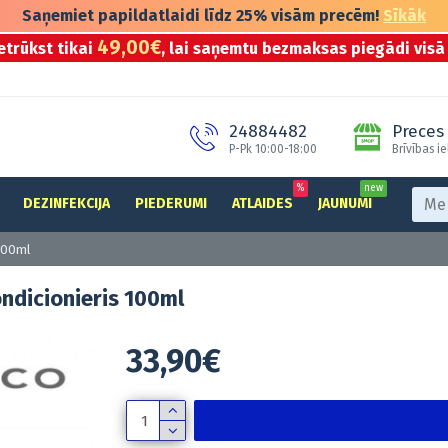
Saņemiet papildatlaidi līdz 25% visām precēm!
Sīkāk
49,00€
etrūkst tikai
, lai saņemtu bezmaksas piegādi visā 
24884482
Preces 
P-Pk 10:00-18:00
Brīvības ie
%
new
DEZINFEKCIJA
PIEDERUMI
ATLAIDES
JAUNUMI
 100ml
ndicionieris 100ml
33,90€