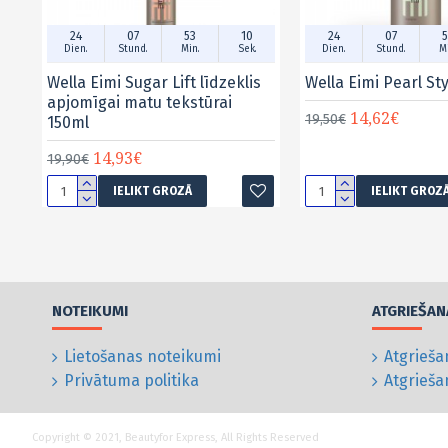
24
07
53
09
24
07
5
Dien.
Stund.
Min.
Sek.
Dien.
Stund.
Mi
Wella Eimi Sugar Lift līdzeklis
Wella Eimi Pearl St
apjomīgai matu tekstūrai
14,62€
19,50€
150ml
14,93€
19,90€
IELIKT GROZĀ
IELIKT GROZ
NOTEIKUMI
ATGRIEŠAN
Lietošanas noteikumi
Atgrieša
Privātuma politika
Atgrieš
Copyright © 2021, Beautyfor Express, All Rights Reserved