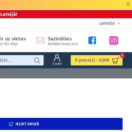
Latvijā!
LATVIEŠU
ir uz vietas
Sazināties
la 103, Rīga
Atstājiet mums ziņu
0
0 prece(s) - 0,00€
Ienākt
IELIKT GROZĀ