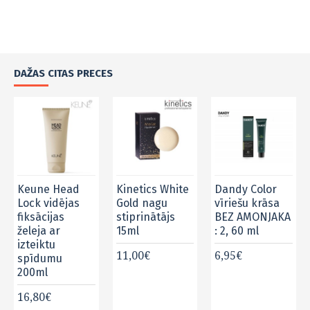
DAŽAS CITAS PRECES
Keune Head
Kinetics White
Dandy Color
Lock vidējas
Gold nagu
vīriešu krāsa
fiksācijas
stiprinātājs
BEZ AMONJAKA
želeja ar
15ml
: 2, 60 ml
izteiktu
11,00€
6,95€
spīdumu
200ml
16,80€