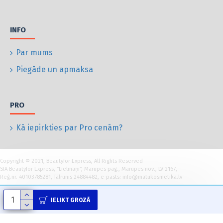
INFO
Par mums
Piegāde un apmaksa
PRO
Kā iepirkties par Pro cenām?
Copyright © 2021, Beautyfor Express, All Rights Reserved
SIA Beautyfor Express, “Lielmaņi”, Mārupes pag., Mārupes nov., LV-2167,
Reģ.nr. 40103785281, Tālrunis 24884482, e-pasts: info@matukosmetika.lv
IELIKT GROZĀ