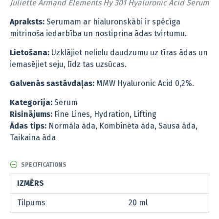
Juliette Armand Elements Hy 301 Hyaluronic Acid Serum
Apraksts:
Serumam ar hialuronskābi ir spēcīga
mitrinoša iedarbība un nostiprina ādas tvirtumu.
Lietošana:
Uzklājiet nelielu daudzumu uz tīras ādas un
iemasējiet seju, līdz tas uzsūcas.
Galvenās sastāvdaļas:
MMW Hyaluronic Acid 0,2%.
Kategorija:
Serum
Risinājums:
Fine Lines, Hydration, Lifting
Ādas tips:
Normāla āda, Kombinēta āda, Sausa āda,
Taikaina āda
SPECIFICATIONS
IZMĒRS
Tilpums
20 ml