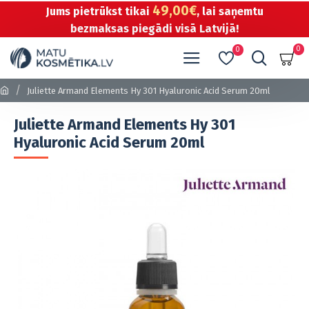
49,00€
Jums pietrūkst tikai
, lai saņemtu
bezmaksas piegādi visā Latvijā!
0
0
Juliette Armand Elements Hy 301 Hyaluronic Acid Serum 20ml
Juliette Armand Elements Hy 301
Hyaluronic Acid Serum 20ml