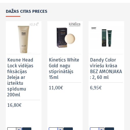
DAŽAS CITAS PRECES
e Head
Kinetics White
Dandy Color
K18
vidējas
Gold nagu
vīriešu krāsa
TripleBr
cijas
stiprinātājs
BEZ AMONJAKA
Purple
a ar
15ml
: 2, 60 ml
Shampo
ktu
Violets
11,00€
6,95€
umu
šampūn
l
41,25€
0€