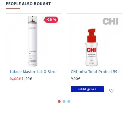
PEOPLE ALSO BOUGHT
-20 %
Lakme Master Lak X-Strong 500ml
CHI Infra Total Protect 59ml
14,00€
11,20€
9,90€
Ielikt grozā