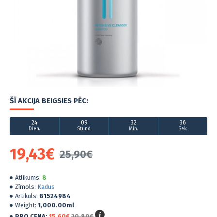
ŠĪ AKCIJA BEIGSIES PĒC:
24
09
32
36
Dien.
Stund.
Min.
Sek.
19,43€
25,90€
Atlikums:
8
Zīmols:
Kadus
Artikuls:
81524984
Weight:
1,000.00ml
PRO CENA:
15,60€
20,80€