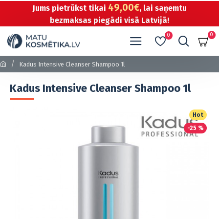
49,00€
Jums pietrūkst tikai
, lai saņemtu
bezmaksas piegādi visā Latvijā!
0
0
Kadus Intensive Cleanser Shampoo 1l
Kadus Intensive Cleanser Shampoo 1l
Hot
-25 %