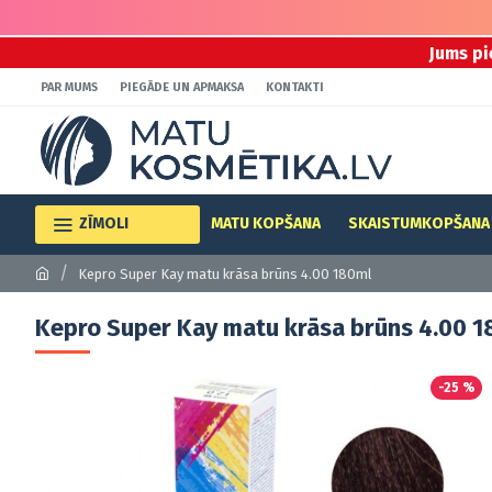
Jums pi
PAR MUMS
PIEGĀDE UN APMAKSA
KONTAKTI
ZĪMOLI
MATU KOPŠANA
SKAISTUMKOPŠANA
Kepro Super Kay matu krāsa brūns 4.00 180ml
Kepro Super Kay matu krāsa brūns 4.00 1
-25 %