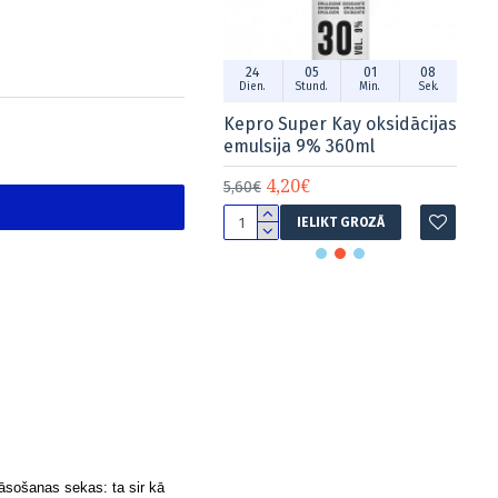
4
05
01
07
24
05
01
07
n.
Stund.
Min.
Sek.
Dien.
Stund.
Min.
Sek.
ro Super Kay oksidācijas
Kepro Super Kay oksidācijas
Ke
lsija 3% 360ml
emulsija 9% 360ml
em
4,20€
4,20€
€
5,60€
5,
IELIKT GROZĀ
IELIKT GROZĀ
rāsošanas sekas
: ta sir kā