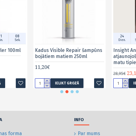
1
07
24
n.
Sek.
Dien.
yler 100ml
Kadus Visible Repair šampūns
Insight An
bojātiem matiem 250ml
atjaunojo
matu tipi
11,20€
23,
28,95€
Ā
IELIKT GROZĀ
I
A
INFO
nas forma
Par mums