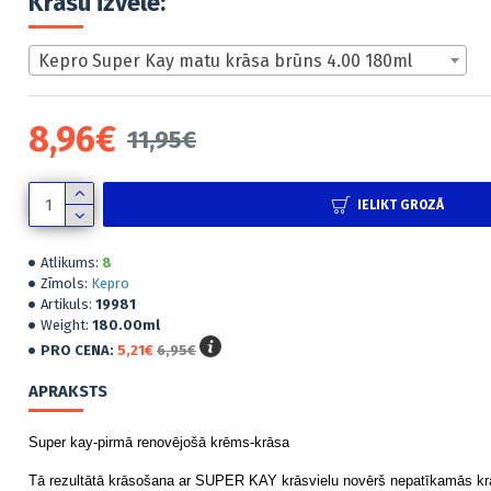
Krāsu izvēle:
Kepro Super Kay matu krāsa brūns 4.00 180ml
2
Die
Kep
8,96€
11,95€
emu
5,60
IELIKT GROZĀ
Atlikums:
8
Zīmols:
Kepro
Artikuls:
19981
Weight:
180.00ml
PRO CENA:
5,21€
6,95€
APRAKSTS
Super kay-pirmā renovējošā krēms-krāsa
Tā rezultātā krāsošana ar SUPER KAY krāsvielu novērš nepatīkamās k