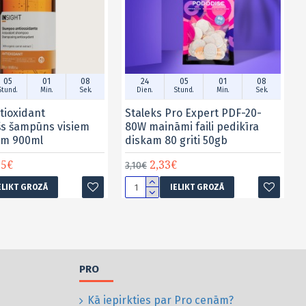
05
01
07
24
05
01
07
Stund.
Min.
Sek.
Dien.
Stund.
Min.
Sek.
tioxidant
Staleks Pro Expert PDF-20-
šs šampūns visiem
80W maināmi faili pedikīra
em 900ml
diskam 80 griti 50gb
15€
2,33€
3,10€
ELIKT GROZĀ
IELIKT GROZĀ
PRO
Kā iepirkties par Pro cenām?