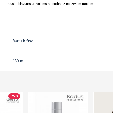
trausls
, blāvums un vājums attiecībā uz nedzīviem matiem
.
Matu krāsa
180 ml
-25 %