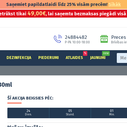
Saņemiet papildatlaidi līdz 25% visām precēm!
Sīkāk
49,00€
etrūkst tikai
, lai saņemtu bezmaksas piegādi visā 
24884482
Preces 
P-Pk 10:00-18:00
Brīvības ie
%
new
DEZINFEKCIJA
PIEDERUMI
ATLAIDES
JAUNUMI
80ml
ŠĪ AKCIJA BEIGSIES PĒC:
24
05
01
Dien.
Stund.
Min.