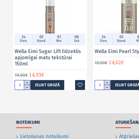
24
05
01
07
24
05
0
Dien.
Stund.
Min.
Sek.
Dien.
Stund.
Mi
Wella Eimi Sugar Lift līdzeklis
Wella Eimi Pearl St
apjomīgai matu tekstūrai
14,62€
19,50€
150ml
14,93€
19,90€
IELIKT GROZĀ
IELIKT GROZ
NOTEIKUMI
ATGRIEŠAN
Lietošanas noteikumi
Atgrieša