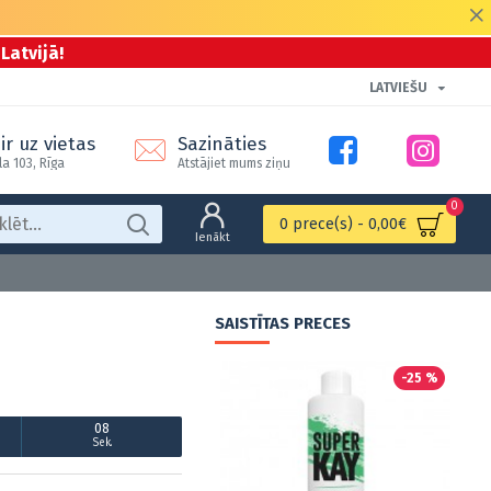
Latvijā!
LATVIEŠU
ir uz vietas
Sazināties
la 103, Rīga
Atstājiet mums ziņu
0
0 prece(s) - 0,00€
Ienākt
SAISTĪTAS PRECES
Hot
-25 %
-25 %
07
Sek.