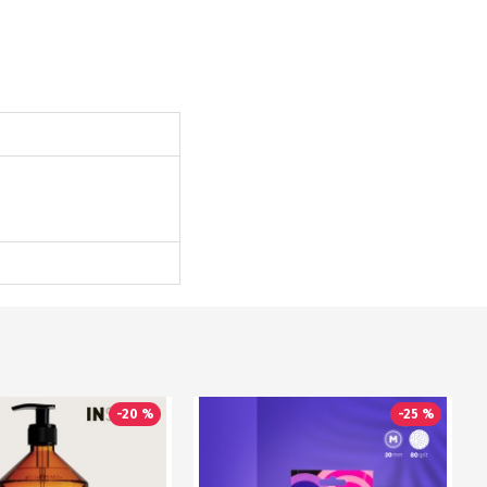
-20 %
-25 %