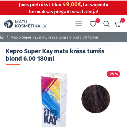
49,00€
Jums pietrūkst tikai
, lai saņemtu
bezmaksas piegādi visā Latvijā!
0
0
Kepro Super Kay matu krāsa tumšs blond 6.00 180ml
Kepro Super Kay matu krāsa tumšs
blond 6.00 180ml
-25 %