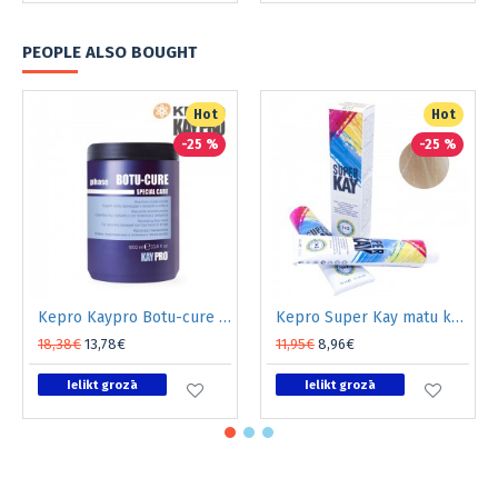
PEOPLE ALSO BOUGHT
Hot
Hot
-25 %
-25 %
Kepro Kaypro Botu-cure Phase3 maska bojātiem matiem 1l
Kepro Super Kay matu krāsa platīnu blond 10.00 180ml
18,38€
13,78€
11,95€
8,96€
Ielikt grozā
Ielikt grozā