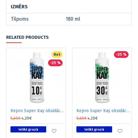
IZMĒRS
Tilpums
180 ml
RELATED PRODUCTS
Hot
-25 %
-25 %
Kepro Super Kay oksidācijas emulsija 3% 360ml
Kepro Super Kay oksidācijas emulsija 9% 360ml
5,60€
4,20€
5,60€
4,20€
Ielikt grozā
Ielikt grozā