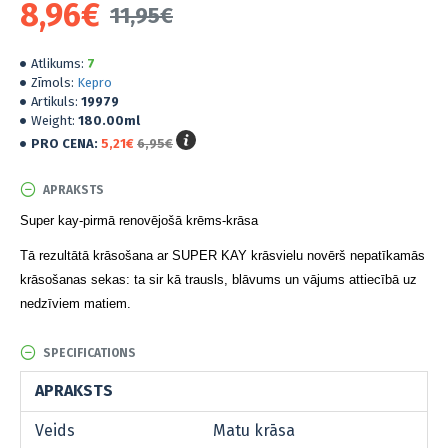
8,96€
11,95€
Atlikums:
7
Zīmols:
Kepro
Artikuls:
19979
Weight:
180.00ml
PRO CENA:
5,21€
6,95€
APRAKSTS
Super kay-pirmā renovējošā krēms-krāsa
Tā rezultātā krāsošana ar SUPER KAY krāsvielu novērš nepatīkamās
krāsošanas sekas
: ta sir kā trausls
, blāvums un vājums attiecībā uz
nedzīviem matiem
.
SPECIFICATIONS
APRAKSTS
Veids
Matu krāsa