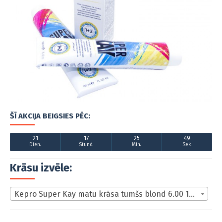
ŠĪ AKCIJA BEIGSIES PĒC:
21
17
25
48
Dien.
Stund.
Min.
Sek.
Krāsu izvēle:
Kepro Super Kay matu krāsa tumšs blond 6.00 180ml