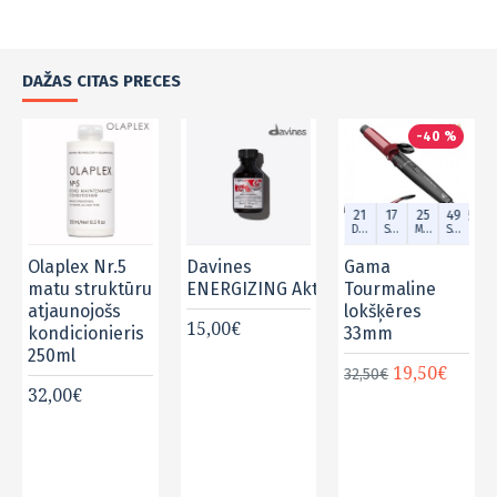
DAŽAS CITAS PRECES
-40 %
21
17
25
48
Dien.
Stund.
Min.
Sek.
Olaplex Nr.5
Davines
Gama
matu struktūru
ENERGIZING Aktīvās enerģijas šampū
Tourmaline
atjaunojošs
lokšķēres
15,00€
kondicionieris
33mm
250ml
19,50€
32,50€
32,00€