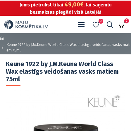
49,00€
Jums pietrūkst tikai
, lai saņemtu
bezmaksas piegādi visā Latvijā!
0
0
Keune 1922 by J.M.Keune World Class Wax elastīgs veidošanas vasks mati
em 75ml
Keune 1922 by J.M.Keune World Class
Wax elastīgs veidošanas vasks matiem
75ml