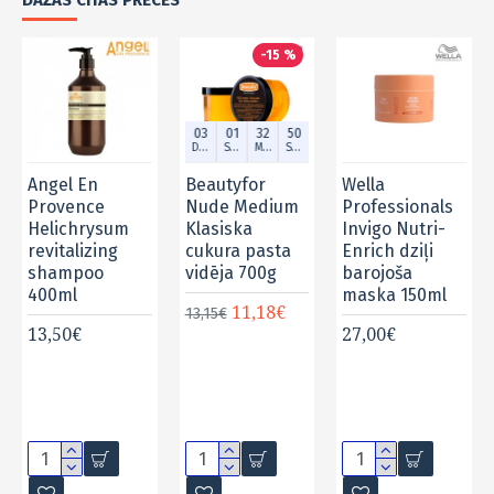
DAŽAS CITAS PRECES
-15 %
03
01
32
49
Dien.
Stund.
Min.
Sek.
Angel En
Beautyfor
Wella
Provence
Nude Medium
Professionals
Helichrysum
Klasiska
Invigo Nutri-
revitalizing
cukura pasta
Enrich dziļi
shampoo
vidēja 700g
barojoša
400ml
maska 150ml
11,18€
13,15€
13,50€
27,00€