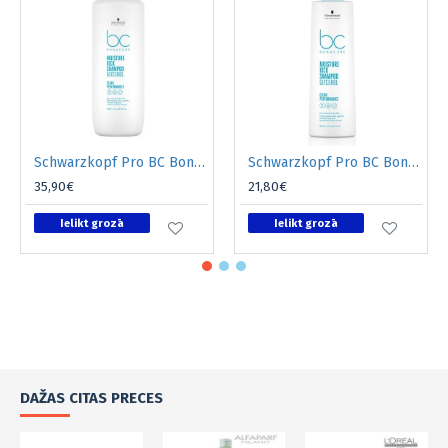
Schwarzkopf Pro BC Bonacure Moisture Kick šampūns 1L
Schwarzkopf Pro BC Bonacure Moisture Kick šampūns 500ml
35,90€
21,80€
Ielikt grozā
Ielikt grozā
DAŽAS CITAS PRECES