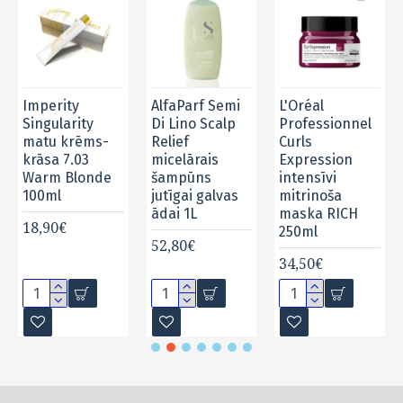
Imperity
AlfaParf Semi
L'Oréal
E PALE
Singularity
Di Lino Scalp
Professionnel
,
matu krēms-
Relief
Curls
 matu
krāsa 7.03
micelārais
Expression
Warm Blonde
šampūns
intensīvi
100ml
jutīgai galvas
mitrinoša
ādai 1L
maska RICH
18,90€
250ml
52,80€
34,50€