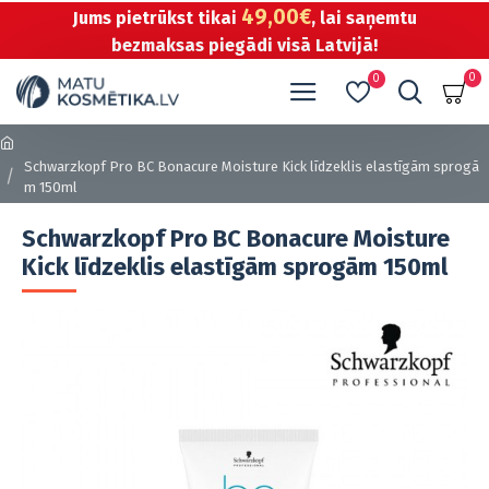
49,00€
Jums pietrūkst tikai
, lai saņemtu
bezmaksas piegādi visā Latvijā!
0
0
Schwarzkopf Pro BC Bonacure Moisture Kick līdzeklis elastīgām sprogā
m 150ml
Schwarzkopf Pro BC Bonacure Moisture
Kick līdzeklis elastīgām sprogām 150ml