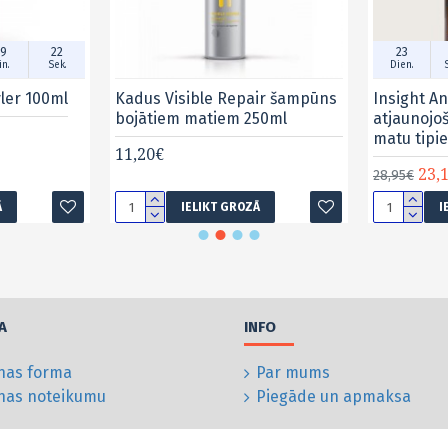
9
21
23
n.
Sek.
Dien.
yler 100ml
Kadus Visible Repair šampūns
Insight An
bojātiem matiem 250ml
atjaunojo
matu tipi
11,20€
23,
28,95€
Ā
IELIKT GROZĀ
I
A
INFO
nas forma
Par mums
anas noteikumu
Piegāde un apmaksa