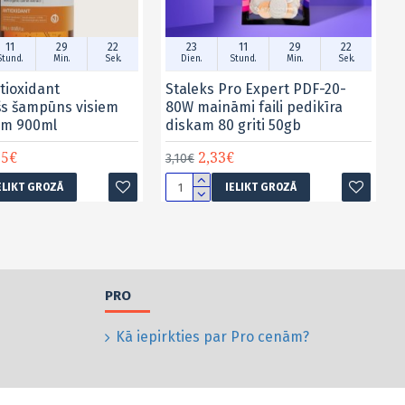
11
29
21
23
11
29
21
Stund.
Min.
Sek.
Dien.
Stund.
Min.
Sek.
tioxidant
Staleks Pro Expert PDF-20-
šs šampūns visiem
80W maināmi faili pedikīra
em 900ml
diskam 80 griti 50gb
15€
2,33€
3,10€
ELIKT GROZĀ
IELIKT GROZĀ
PRO
Kā iepirkties par Pro cenām?