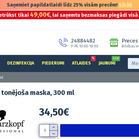
Saņemiet papildatlaidi līdz 25% visām precēm!
Sīkāk
49,00€
etrūkst tikai
, lai saņemtu bezmaksas piegādi visā 
24884482
Preces 
P-Pk 10:00-18:00
Brīvības ie
%
new
DEZINFEKCIJA
PIEDERUMI
ATLAIDES
JAUNUMI
ml
 tonējoša maska, 300 ml
34,50€