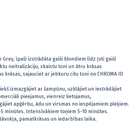
rey, īpaši izstrādāta gaiši blondiem līdz ļoti gaiši
 neitralizāciju, skaistu toni un ātru krāsas
as krāsas, sajauciet ar jebkuru citu toni no CHROMA ID
iekš izmazgājiet ar šampūnu, uzklājiet un iestrādājiet
omerciāli pieejamus, vienreiz lietojamus,
gājiet apģērbu, ādu un virsmas no iespējamiem pleķiem.
3-5 minūtes. Intensīvākiem toņiem 5-10 minūtes.
stāvokļa, pamatkrāsas un iedarbības laika.