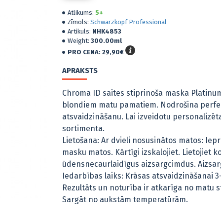
Atlikums:
5+
Zīmols:
Schwarzkopf Professional
Artikuls:
NHK4853
Weight:
300.00ml
PRO CENA:
29,90€
APRAKSTS
Chroma ID saites stiprinoša maska Platinum G
blondiem matu pamatiem. Nodrošina perfektu
atsvaidzināšanu. Lai izveidotu personalizēt
sortimenta.
Lietošana: Ar dvieli nosusinātos matos: Iepr
masku matos. Kārtīgi izskalojiet. Lietojiet k
ūdensnecaurlaidīgus aizsargcimdus. Aizsar
Iedarbības laiks: Krāsas atsvaidzināšanai 
Rezultāts un noturība ir atkarīga no matu 
Sargāt no aukstām temperatūrām.