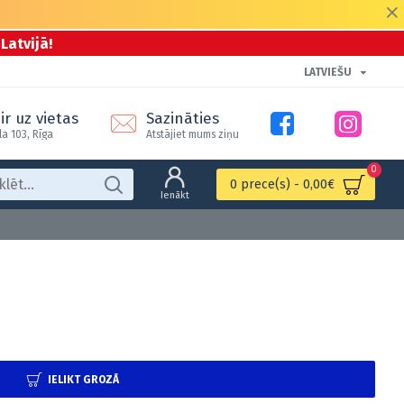
Latvijā!
LATVIEŠU
ir uz vietas
Sazināties
la 103, Rīga
Atstājiet mums ziņu
0
0 prece(s) - 0,00€
Ienākt
IELIKT GROZĀ