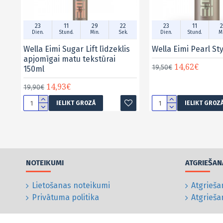
23
11
29
21
23
11
2
Dien.
Stund.
Min.
Sek.
Dien.
Stund.
Mi
Wella Eimi Sugar Lift līdzeklis
Wella Eimi Pearl St
apjomīgai matu tekstūrai
14,62€
19,50€
150ml
14,93€
19,90€
IELIKT GROZĀ
IELIKT GROZ
NOTEIKUMI
ATGRIEŠAN
Lietošanas noteikumi
Atgrieša
Privātuma politika
Atgrieš