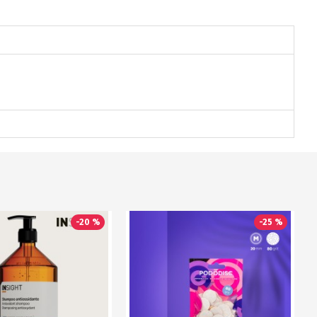
-20 %
-25 %