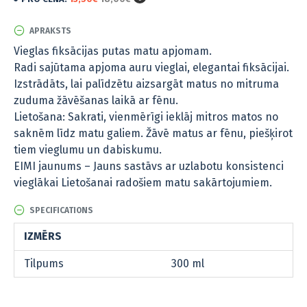
APRAKSTS
Vieglas fiksācijas putas matu apjomam.
Radi sajūtama apjoma auru vieglai, elegantai fiksācijai.
Izstrādāts, lai palīdzētu aizsargāt matus no mitruma
zuduma žāvēšanas laikā ar fēnu.
Lietošana: Sakrati, vienmērīgi ieklāj mitros matos no
saknēm līdz matu galiem. Žāvē matus ar fēnu, piešķirot
tiem vieglumu un dabiskumu.
EIMI jaunums – Jauns sastāvs ar uzlabotu konsistenci
vieglākai Lietošanai radošiem matu sakārtojumiem.
SPECIFICATIONS
IZMĒRS
Tilpums
300 ml