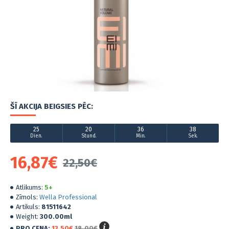
ŠĪ AKCIJA BEIGSIES PĒC:
25
20
36
38
Dien.
Stund.
Min.
Sek.
16,87€
22,50€
Atlikums:
5+
Zīmols:
Wella Professional
Artikuls:
81511642
Weight:
300.00ml
PRO CENA:
13,50€
18,00€