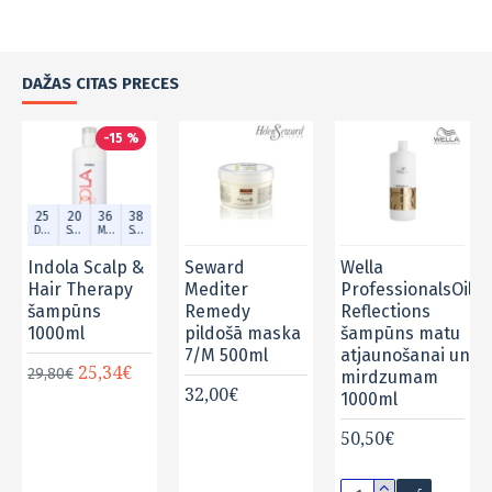
DAŽAS CITAS PRECES
-15 %
25
20
36
38
Dien.
Stund.
Min.
Sek.
Indola Scalp &
Seward
Wella
Hair Therapy
Mediter
ProfessionalsOil
šampūns
Remedy
Reflections
1000ml
pildošā maska
šampūns matu
7/M 500ml
atjaunošanai un
25,34€
29,80€
mirdzumam
32,00€
1000ml
50,50€