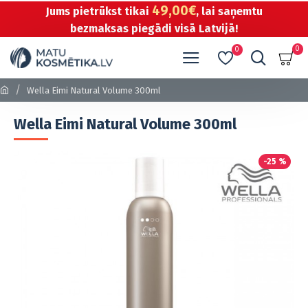
49,00€
Jums pietrūkst tikai
, lai saņemtu
bezmaksas piegādi visā Latvijā!
0
0
Wella Eimi Natural Volume 300ml
Wella Eimi Natural Volume 300ml
-25 %