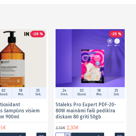
-20 %
-25 %
02
18
35
24
02
18
35
Stund.
Min.
Sek.
Dien.
Stund.
Min.
Sek.
tioxidant
Staleks Pro Expert PDF-20-
šs šampūns visiem
80W maināmi faili pedikīra
em 900ml
diskam 80 griti 50gb
15€
2,33€
3,10€