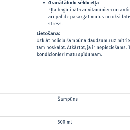
Granātābolu sēklu eļļa
Eļļa bagātināta ar vitamīniem un anti
arī palīdz pasargāt matus no oksidatīv
stress.
Lietošana:
Uzklāt nelielu šampūna daudzumu uz mitrie
tam noskalot. Atkārtot, ja ir nepieciešams.
kondicionieri matu spīdumam.
Šampūns
500 ml