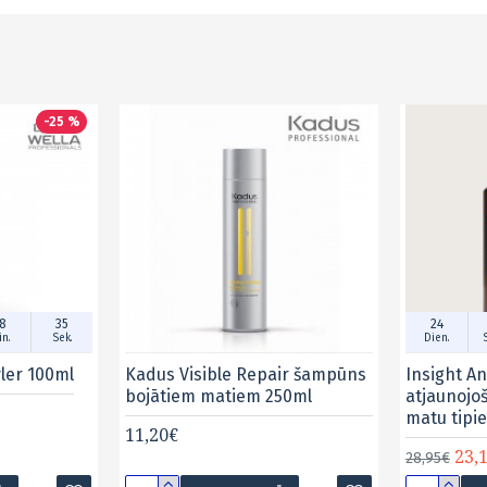
-25 %
8
35
24
n.
Sek.
Dien.
yler 100ml
Kadus Visible Repair šampūns
Insight An
bojātiem matiem 250ml
atjaunojo
matu tipi
11,20€
23,
28,95€