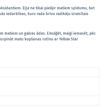
oksidantiem. Eļļa ne tikai piešķir matiem spīdumu, bet
ās iedarbības, kuru rada brīvo radikāļu izraisītais
m matiem un galvas ādas. Emulģēt, maigi iemasēt, pēc
 Turpināt matu kopšanas rutīnu ar Yellow Star