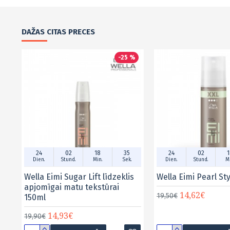
DAŽAS CITAS PRECES
-25 %
24
02
18
35
24
02
1
Dien.
Stund.
Min.
Sek.
Dien.
Stund.
Mi
Wella Eimi Sugar Lift līdzeklis
Wella Eimi Pearl St
apjomīgai matu tekstūrai
14,62€
19,50€
150ml
14,93€
19,90€