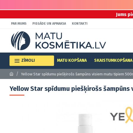
Jums pi
PAR MUMS
PIEGĀDE UN APMAKSA
KONTAKTI
ZĪMOLI
MATU KOPŠANA
SKAISTUMKOPŠANA
Yellow Star spīdumu piešķirošs šampūns visiem matu tipiem 500
Yellow Star spīdumu piešķirošs šampūns 