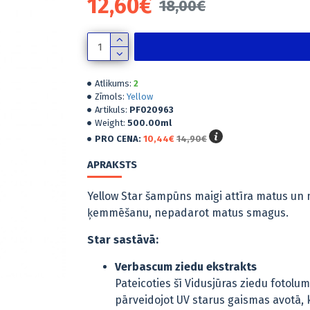
12,60€
18,00€
Atlikums:
2
Zīmols:
Yellow
Artikuls:
PF020963
Weight:
500.00ml
PRO CENA:
10,44€
14,90€
APRAKSTS
Yellow Star šampūns maigi attīra matus un
ķemmēšanu, nepadarot matus smagus.
Star sastāvā:
Verbascum ziedu ekstrakts
Pateicoties šī Vidusjūras ziedu fotol
pārveidojot UV starus gaismas avotā,