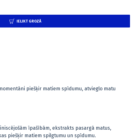
IELIKT GROZĀ
 momentāni piešķir matiem spīdumu, atvieglo matu
uminiscējošām īpašībām, ekstrakts pasargā matus,
 kas piešķir matiem spilgtumu un spīdumu.