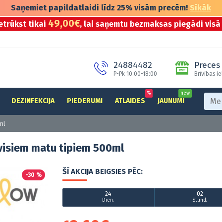
Saņemiet papildatlaidi līdz 25% visām precēm!
Sīkāk
49,00€
etrūkst tikai
, lai saņemtu bezmaksas piegādi visā 
24884482
Preces 
P-Pk 10:00-18:00
Brīvības ie
%
new
DEZINFEKCIJA
PIEDERUMI
ATLAIDES
JAUNUMI
ml
visiem matu tipiem 500ml
ŠĪ AKCIJA BEIGSIES PĒC:
-30 %
24
02
Dien.
Stund.