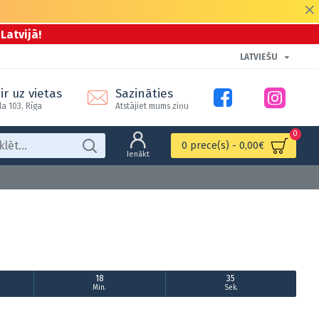
Latvijā!
LATVIEŠU
ir uz vietas
Sazināties
la 103, Rīga
Atstājiet mums ziņu
0
0 prece(s) - 0,00€
Ienākt
18
35
Min.
Sek.