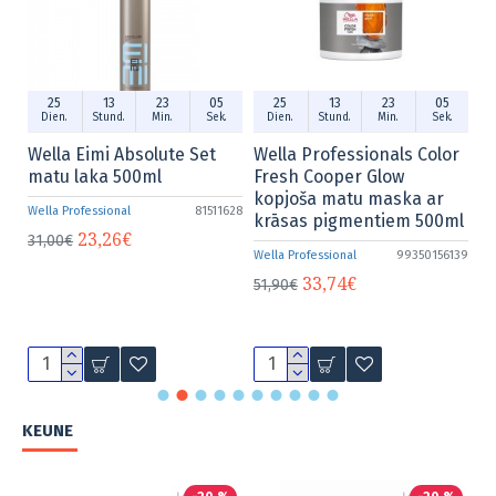
3
04
25
13
23
04
25
13
23
n.
Sek.
Dien.
Stund.
Min.
Sek.
Dien.
Stund.
Min.
S
te Set
Wella Professionals Color
Wella Eimi Flexible Fin
Fresh Cooper Glow
250ml
kopjoša matu maska ar
81511628
Wella Professional
81
krāsas pigmentiem 500ml
16,87€
22,50€
Wella Professional
99350156139
33,74€
51,90€
KEUNE