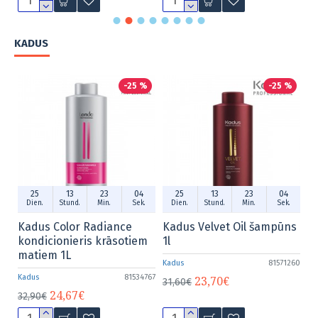
KADUS
%
-25 %
-25 %
25
13
23
04
25
13
23
04
.
Dien.
Stund.
Min.
Sek.
Dien.
Stund.
Min.
Sek.
me
Kadus Color Radiance
Kadus Velvet Oil šampūns
K
em
kondicionieris krāsotiem
1l
mi
matiem 1L
1L
Kadus
81571260
982
Kadus
81534767
Ka
23,70€
31,60€
24,67€
32,90€
32