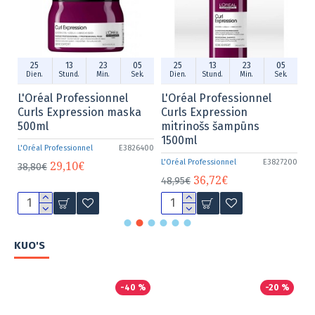
3
04
25
13
23
04
25
13
23
n.
Sek.
Dien.
Stund.
Min.
Sek.
Dien.
Stund.
Min.
S
onnel
L'Oréal Professionnel
L'Oreal Professionnel
n maska
Curls Expression
Dozators 1500ml
mitrinošs šampūns
L'Oréal Professionnel
E35
1500ml
E3826400
2,17€
2,90€
L'Oréal Professionnel
E3827200
36,72€
48,95€
KUO'S
-40 %
-20 %
-4