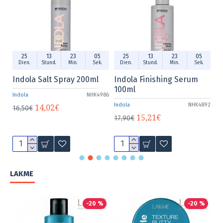
23
04
25
13
23
04
25
13
2
.
Min.
Sek.
Dien.
Stund.
Min.
Sek.
Dien.
Stund.
Mi
ishing Serum
Indola Repair atjaunojošs
Indola Lift It Up
kondicionieris 300ml
Indola
NHK4892
Indola
NHK4869
14,02€
16,50€
1€
12,23€
14,40€
LAKME
-20 %
-20 %
-2