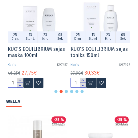
3
04
25
13
23
04
25
13
23
n.
Sek.
Dien.
Stund.
Min.
Sek.
Dien.
Stund.
Min.
S
UM sejas
KUO'S EQUILIBRIUM sejas
KUO'S PEEL OFF ANTI-
toniks 150ml
STRESS maska 30g
K97457
Kuo's
K97198
Kuo's
K
30,33€
8,85€
37,90€
14,75€
WELLA
-25 %
-35 %
-2