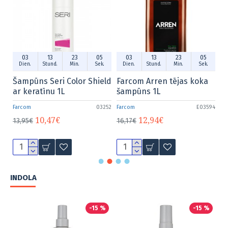
23
04
03
13
23
04
03
13
2
.
Min.
Sek.
Dien.
Stund.
Min.
Sek.
Dien.
Stund.
Mi
en tējas koka
Farcom Bioproten
Farcom Arren to
L
Hairplex Bond Prolonger
sprejs matiem 2
03 100 ml
E03594
Farcom
Farcom
E15039
€
8,18€
10,22€
5,88€
9,80€
INDOLA
-15 %
-15 %