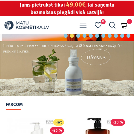
49,00€
Jums pietrūkst tikai
, lai saņemtu
bezmaksas piegādi visā Latvijā!
0
0
FARCOM
-20 %
-40 %