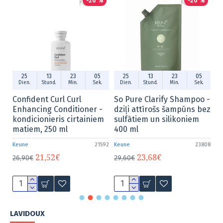
-20 %
-20 %
13
23
04
25
13
23
04
25
13
tund.
Min.
Sek.
Dien.
Stund.
Min.
Sek.
Dien.
Stund.
t Curl Curl
So Pure Clarify Shampoo -
Velvet Smooth 
g Conditioner -
dziļi attīrošs šampūns bez
Mask - noglud
nieris cirtainiem
sulfātiem un silikoniem
maska, 250 ml
250 ml
400 ml
Keune
21592
Keune
23808
33,20€
41,50€
,52€
23,68€
29,60€
LAVIDOUX