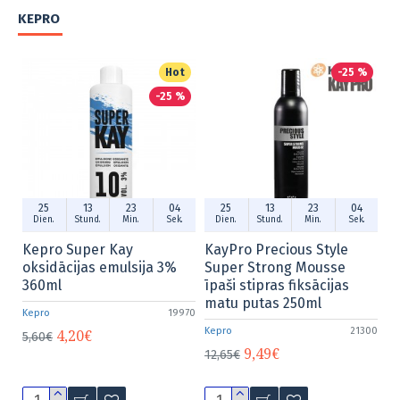
KEPRO
%
Hot
-25 %
-25 %
25
13
23
04
25
13
23
04
.
Dien.
Stund.
Min.
Sek.
Dien.
Stund.
Min.
Sek.
Kepro Super Kay
KayPro Precious Style
K
-
oksidācijas emulsija 3%
Super Strong Mousse
S
360ml
īpaši stipras fiksācijas
t
matu putas 250ml
s
971
Kepro
19970
Kepro
21300
Ke
4,20€
5,60€
9,49€
12,65€
8,