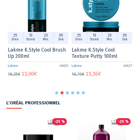
3
04
25
13
23
04
25
13
23
n.
Sek.
Dien.
Stund.
Min.
Sek.
Dien.
Stund.
Min.
S
ol Brush
Lakme K.Style Cool
Lakme K.Style Cool To
Texture Putty 100ml
Ten 150ml
46653
Lakme
46621
Lakme
13,36€
20,28€
16,70€
25,35€
L'ORÉAL PROFESSIONNEL
-25 %
-25 %
-2