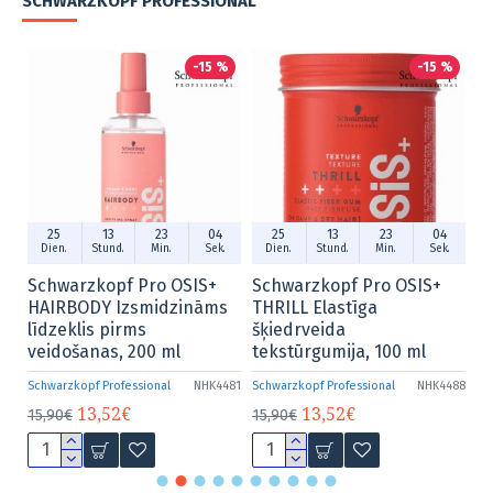
SCHWARZKOPF PROFESSIONAL
-15 %
-15 %
13
23
04
25
13
23
04
25
13
tund.
Min.
Sek.
Dien.
Stund.
Min.
Sek.
Dien.
Stund.
kopf Pro OSIS+
Schwarzkopf Pro OSIS+
Schwarzkopf 
Y Izsmidzināms
THRILL Elastīga
VELVET Izsmi
 pirms
šķiedrveida
līdzeklis ar v
as, 200 ml
tekstūrgumija, 100 ml
200 ml
Professional
NHK4481
Schwarzkopf Professional
NHK4488
Schwarzkopf Profess
,52€
13,52€
14,87€
15,90€
17,50€