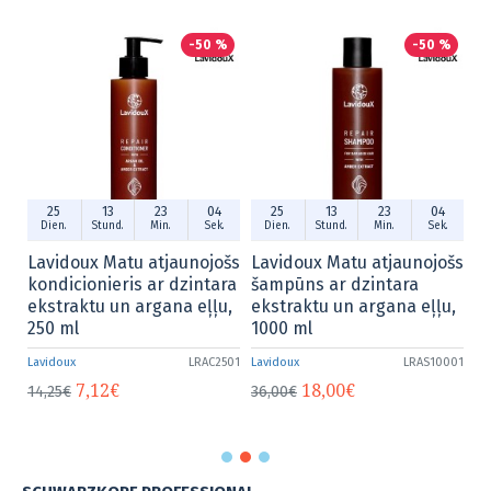
-50 %
-50 %
13
23
04
25
13
23
04
25
13
tund.
Min.
Sek.
Dien.
Stund.
Min.
Sek.
Dien.
Stund.
 Matu atjaunojošs
Lavidoux Matu atjaunojošs
Lavidoux Matu
nieris ar dzintara
šampūns ar dzintara
šampūns ar dz
u un argana eļļu,
ekstraktu un argana eļļu,
ekstraktu un a
1000 ml
250 ml
LRAC2501
Lavidoux
LRAS10001
Lavidoux
12€
18,00€
7,12€
36,00€
14,25€