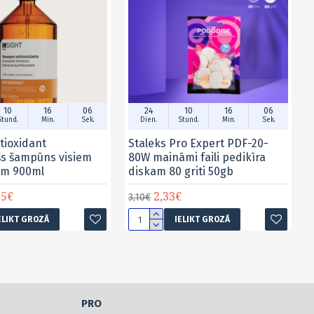
10
16
06
24
10
16
06
Stund.
Min.
Sek.
Dien.
Stund.
Min.
Sek.
tioxidant
Staleks Pro Expert PDF-20-
šs šampūns visiem
80W maināmi faili pedikīra
em 900ml
diskam 80 griti 50gb
15€
2,33€
3,10€
ELIKT GROZĀ
IELIKT GROZĀ
PRO