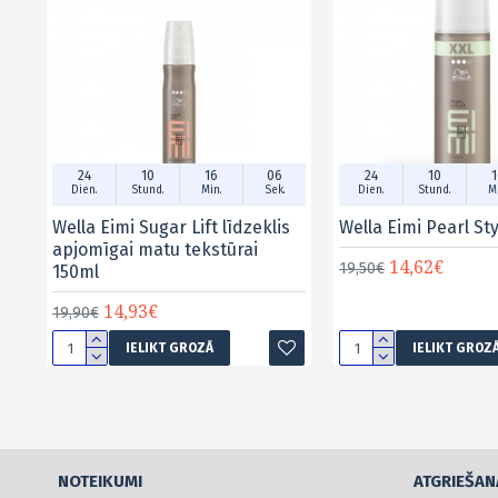
24
10
16
06
24
10
1
Dien.
Stund.
Min.
Sek.
Dien.
Stund.
Mi
Wella Eimi Sugar Lift līdzeklis
Wella Eimi Pearl St
apjomīgai matu tekstūrai
14,62€
19,50€
150ml
14,93€
19,90€
IELIKT GROZĀ
IELIKT GROZ
NOTEIKUMI
ATGRIEŠAN