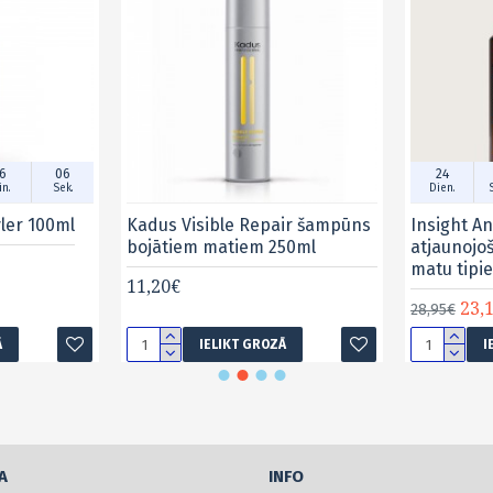
6
06
24
n.
Sek.
Dien.
yler 100ml
Kadus Visible Repair šampūns
Insight An
bojātiem matiem 250ml
atjaunojo
matu tipi
11,20€
23,
28,95€
Ā
IELIKT GROZĀ
I
A
INFO