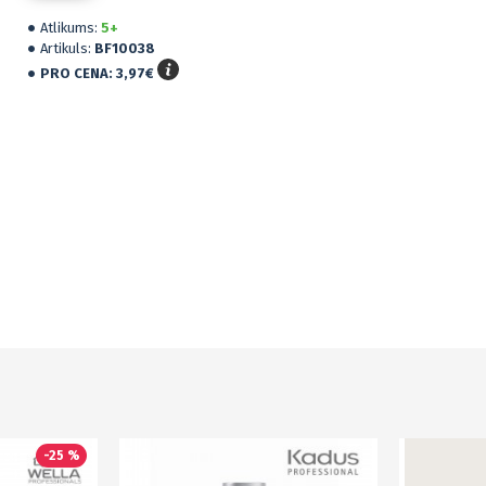
Atlikums:
5+
Artikuls:
BF10038
PRO CENA:
3,97€
Mel
krā
0,9
-25 %