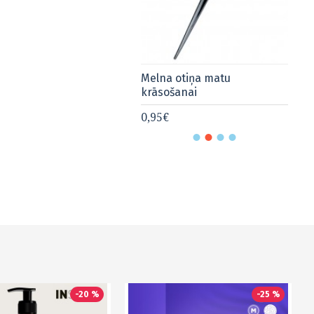
na otiņa matu
Melna otiņa matu
Pe
sošanai
krāsošanai
kr
5€
0,95€
0,
-20 %
-25 %