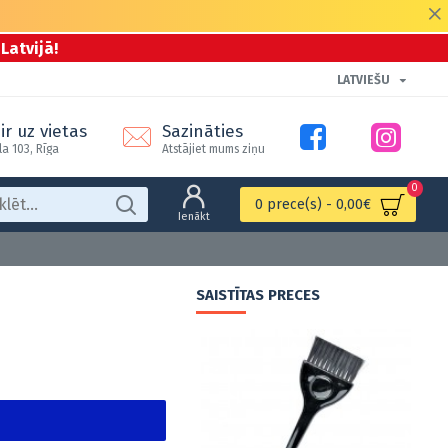
Latvijā!
LATVIEŠU
ir uz vietas
Sazināties
la 103, Rīga
Atstājiet mums ziņu
0
0 prece(s) - 0,00€
Ienākt
SAISTĪTAS PRECES