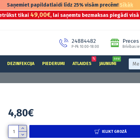
Saņemiet papildatlaidi līdz 25% visām precēm!
Sīkāk
49,00€
etrūkst tikai
, lai saņemtu bezmaksas piegādi visā 
24884482
Preces 
P-Pk 10:00-18:00
Brīvības ie
%
new
DEZINFEKCIJA
PIEDERUMI
ATLAIDES
JAUNUMI
4,80€
IELIKT GROZĀ