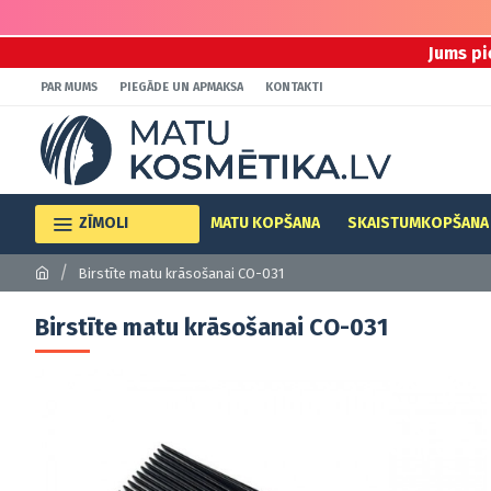
Jums pi
PAR MUMS
PIEGĀDE UN APMAKSA
KONTAKTI
ZĪMOLI
MATU KOPŠANA
SKAISTUMKOPŠANA
Birstīte matu krāsošanai CO-031
Birstīte matu krāsošanai CO-031